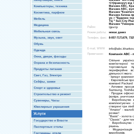
Магазин "МАТРИЦЯ
<і>(праворуч від 
Компьютеры, техника
Магазин ABC, Кра
Магазин ABC, вул.
Магазин "Комп'юте
Косметика, парфюм
Магазин Хатина п
ун- г "Будинок то
Мебель
ТЦ " Sun-City Pla
Магазин "Універма
Медицина
Район:
Центр
Мобильная связь
Режим работы:
немає даних
Музыка, звук, свет
Телефон, факс:
8-057-7171479, 732
Обувь
E-mail, WWW
info@abc.kharkov
Одежда
Примечание:
Компанія ABC - 
Окна, двери, фасады
Спільне україн
Охрана и безопасность
комп'ютерної т
торговельне п
Продукты питания
периферійне вс
діяльності якого:
Свет, Газ, Электро
· Імпорт комплек
· Європейські пр
Сейфы, замки
компанії Packard B
· Активне просу
Спорт и здоровье
Samsung, Toshіb
· Продаж офісно
Строительство и ремонт
(копіри, уничтожи
· Виробництво к
Сувениры, Часы
комплектуючих 
створені три ліні
Ювелирные украшения
"Amator" - мало
розваг!
Услуги
"Basіs" - золота
"Classіc" - для т
Государство и Власти
· Виробництво 
рішень
Паспортные столы
· Модернізація
виробників.
Гостиницы, отели