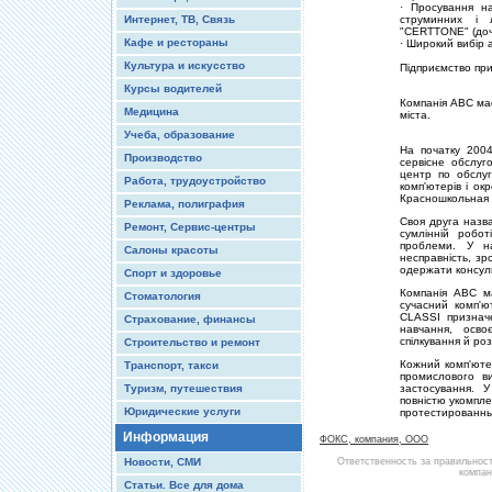
· Просування на
Интернет, ТВ, Связь
струминних і 
"CERTTONE" (дочі
Кафе и рестораны
· Широкий вибір 
Культура и искусство
Підприємство при
Курсы водителей
Компанія ABC має
Медицина
міста.
Учеба, образование
На початку 200
Производство
сервісне обслуг
центр по обслуг
Работа, трудоустройство
комп'ютерів і о
Красношкольная 
Реклама, полиграфия
Своя друга назва
Ремонт, Сервис-центры
сумлінній робот
проблеми. У на
Салоны красоты
несправність, зр
одержати консул
Спорт и здоровье
Компанія ABC ма
Стоматология
сучасний комп'
CLASSІ признач
Страхование, финансы
навчання, осво
спілкування й роз
Строительство и ремонт
Кожний комп'юте
Транспорт, такси
промислового в
Туризм, путешествия
застосування. 
повністю укомпле
Юридические услуги
протестированн
Информация
ФОКС, компания, ООО
Новости, СМИ
Ответственность за правильнос
компан
Статьи. Все для дома