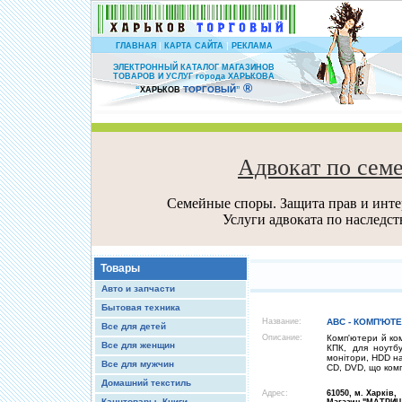
|
|
ГЛАВНАЯ
КАРТА САЙТА
РЕКЛАМА
ЭЛЕКТРОННЫЙ КАТАЛОГ МАГАЗИНОВ
ТОВАРОВ И УСЛУГ города ХАРЬКОВА
®
ТОРГОВЫЙ
“
ХАРЬКОВ
”
Адвокат по сем
Семейные споры. Защита прав и интер
Услуги адвоката по наследс
Товары
Авто и запчасти
Бытовая техника
Название:
ABC - КОМП'ЮТЕ
Все для детей
Описание:
Комп'ютери й ком
Все для женщин
КПК, для ноутбу
монітори, HDD на
Все для мужчин
CD, DVD, що комп
Домашний текстиль
Адрес:
61050, м. Харків,
Канцтовары, Книги