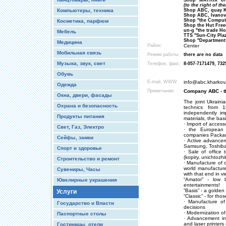
Shop "MATRIX" of 
(to the right of th
Компьютеры, техника
Shop ABC, quay K
Shop ABC, Ivanov's
Shop "the Compute
Косметика, парфюм
Shop the Hut Fre
un-g "the trade Ho
Мебель
TTS "Sun-City Pla
Shop "Department 
Медицина
Район:
Center
Мобильная связь
Режим работы:
there are no data
Музыка, звук, свет
Телефон, факс:
8-057-7171479, 732
Обувь
E-mail, WWW
info@abc.kharkov
Одежда
Примечание:
Company ABC - th
Окна, двери, фасады
The joint Ukraini
Охрана и безопасность
technics from 1
independently im
Продукты питания
materials, the basi
· Import of access
Свет, Газ, Электро
· the European 
companies Packard
Сейфы, замки
· Active advance
Samsung, Toshib
Спорт и здоровье
· Sale of office 
(kopiry, unichtozh
Строительство и ремонт
· Manufacture of c
world manufacture
Сувениры, Часы
with that end in 
“Amator” - low 
Ювелирные украшения
entertainments!
”Basis” - a golde
Услуги
“Classic” - for tho
· Manufacture of
Государство и Власти
decisions
· Modernization o
Паспортные столы
· Advancement in 
and laser printer
Гостиницы, отели