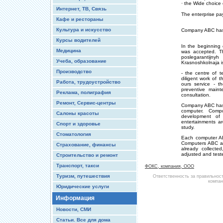
· the Wide choice 
Интернет, ТВ, Связь
The enterprise pay
Кафе и рестораны
Культура и искусство
Company ABC has co
Курсы водителей
In the beginning 
Медицина
was accepted. Th
poslegarantij
Учеба, образование
Krasnoshkolnaja is
Производство
- the centre of 
diligent work of 
Работа, трудоустройство
ours service - t
preventive main
Реклама, полиграфия
consultation.
Ремонт, Сервис-центры
Company ABC has 
computer. Com
Салоны красоты
development of p
entertainments a
Спорт и здоровье
study.
Стоматология
Each computer ABC
Computers ABC are
Страхование, финансы
already collected
adjusted and test
Строительство и ремонт
Транспорт, такси
ФОКС, компания, ООО
Туризм, путешествия
Ответственность за правильнос
компан
Юридические услуги
Информация
Новости, СМИ
Статьи. Все для дома