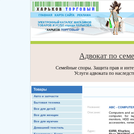
|
|
ГЛАВНАЯ
КАРТА САЙТА
РЕКЛАМА
ЭЛЕКТРОННЫЙ КАТАЛОГ МАГАЗИНОВ
ТОВАРОВ И УСЛУГ города ХАРЬКОВА
®
ТОРГОВЫЙ
“
ХАРЬКОВ
”
Адвокат по сем
Семейные споры. Защита прав и интер
Услуги адвоката по наследс
Товары
Авто и запчасти
Бытовая техника
Название:
ABC - COMPUTER
Все для детей
Описание:
Computers and acce
Все для женщин
computer, for l
monitors, HDD sto
Все для мужчин
accessories, netwo
Домашний текстиль
Адрес:
61050, Kharkov,
Канцтовары, Книги