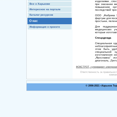
изделиями , спо
Все о Харькове
при оказании м
повышению орг
Интересное на портале
последствий чре
Каталог ресурсов
ООО „Фабрика Я
фартуки для посе
О нас
простыни, пелен
Для поддержан
Информация о проекте
медицинских у
которые изготав
Спецодежда
Специальная од
неблагоприятны
этом быть удо
специальной о
изготовления о
„Ярославна” ис
диагональ, „Грета
ФОКСТРОТ, супермаркет электрони
Ответственность за правильнос
компан
© 2006-2021 «
Харьков То