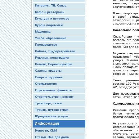
качества, сер
Интернет, ТВ, Связь
заключениями от
Кафе и рестораны
В настоящее вре
в своей отрас
Культура и искусство
технологии и р
закрепилось на 
Курсы водителей
Постельное бел
Медицина
Спокойствие и 
Учеба, образование
постельного бел
статического эл
Производство
полезным для здо
Работа, трудоустройство
Модные совреме
покупателей, у
Реклама, полиграфия
уходит. Самыми
становятся мал
Ремонт, Сервис-центры
Ткани обладают 
прочность окра
Салоны красоты
современным мир
Спорт и здоровье
Ткани, применя
Стоматология
составе 100 % х
м2, создадут ую
Страхование, финансы
Для производст
Строительство и ремонт
сатин, атлас, по
Транспорт, такси
Одноразовые из
Туризм, путешествия
Решение пробл
белья являетс
Юридические услуги
практического з
Информация
Актуальность и
использование 
обеспечивает 
Новости, СМИ
хирургию, орто
Статьи. Все для дома
салоны, парикм