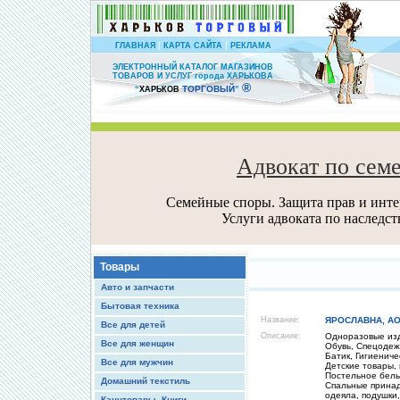
|
|
ГЛАВНАЯ
КАРТА САЙТА
РЕКЛАМА
ЭЛЕКТРОННЫЙ КАТАЛОГ МАГАЗИНОВ
ТОВАРОВ И УСЛУГ города ХАРЬКОВА
®
ТОРГОВЫЙ
“
ХАРЬКОВ
”
Адвокат по сем
Семейные споры. Защита прав и интер
Услуги адвоката по наследс
Товары
Авто и запчасти
Бытовая техника
Название:
ЯРОСЛАВНА, АО
Все для детей
Описание:
Одноразовые из
Все для женщин
Обувь, Спецоде
Батик, Гигиениче
Все для мужчин
Детские товары,
Постельное бел
Домашний текстиль
Спальные прина
одеяла, подушки
Канцтовары, Книги