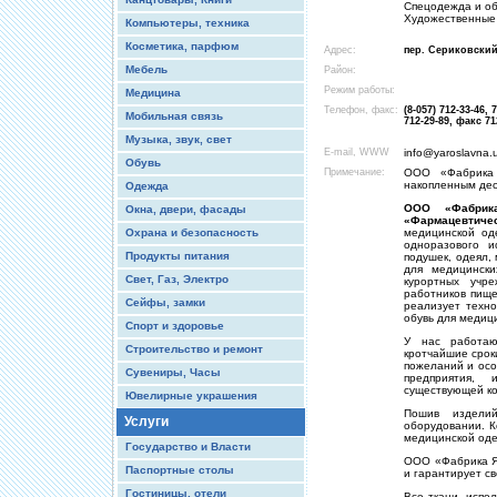
Спецодежда и об
Художественные
Компьютеры, техника
Косметика, парфюм
Адрес:
пер. Сериковский,
Мебель
Район:
Режим работы:
Медицина
Телефон, факс:
(8-057) 712-33-46, 
Мобильная связь
712-29-89, факс 71
Музыка, звук, свет
E-mail, WWW
info@yaroslavna.
Обувь
Примечание:
ООО «Фабрика 
накопленным дес
Одежда
ООО «Фабрик
Окна, двери, фасады
«Фармацевтиче
Охрана и безопасность
медицинской од
одноразового и
Продукты питания
подушек, одеял,
для медицински
Свет, Газ, Электро
курортных учр
работников пище
Сейфы, замки
реализует техн
обувь для медиц
Спорт и здоровье
У нас работаю
Строительство и ремонт
кротчайшие срок
пожеланий и осо
Сувениры, Часы
предприятия,
существующей ко
Ювелирные украшения
Пошив изделий
Услуги
оборудовании. К
медицинской од
Государство и Власти
ООО «Фабрика Я
Паспортные столы
и гарантирует с
Гостиницы, отели
Все ткани, испо