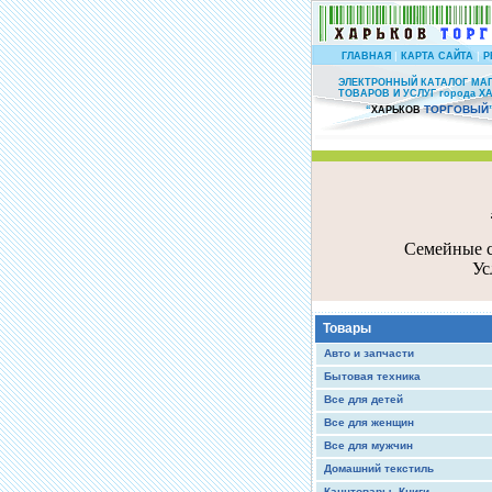
|
|
ГЛАВНАЯ
КАРТА САЙТА
Р
ЭЛЕКТРОННЫЙ КАТАЛОГ МА
ТОВАРОВ И УСЛУГ города Х
ТОРГОВЫЙ
“
ХАРЬКОВ
Семейные с
Ус
Товары
Авто и запчасти
Бытовая техника
Все для детей
Все для женщин
Все для мужчин
Домашний текстиль
Канцтовары, Книги