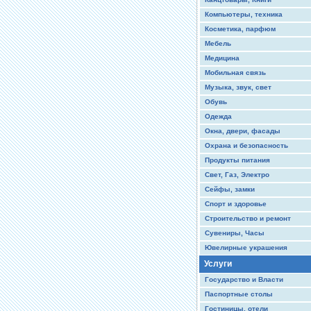
Компьютеры, техника
Косметика, парфюм
Мебель
Медицина
Мобильная связь
Музыка, звук, свет
Обувь
Одежда
Окна, двери, фасады
Охрана и безопасность
Продукты питания
Свет, Газ, Электро
Сейфы, замки
Спорт и здоровье
Строительство и ремонт
Сувениры, Часы
Ювелирные украшения
Услуги
Государство и Власти
Паспортные столы
Гостиницы, отели