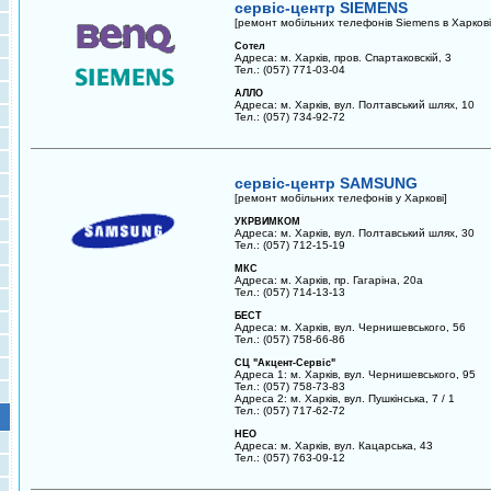
сервіс-центр SIEMENS
[ремонт мобільних телефонів Siemens в Харкові
Сотел
Адреса: м. Харків, пров. Спартаковскій, 3
Тел.: (057) 771-03-04
АЛЛО
Адреса: м. Харків, вул. Полтавський шлях, 10
Тел.: (057) 734-92-72
сервіс-центр SAMSUNG
[ремонт мобільних телефонів у Харкові]
УКРВИМКОМ
Адреса: м. Харків, вул. Полтавський шлях, 30
Тел.: (057) 712-15-19
МКС
Адреса: м. Харків, пр. Гагаріна, 20а
Тел.: (057) 714-13-13
БЕСТ
Адреса: м. Харків, вул. Чернишевського, 56
Тел.: (057) 758-66-86
СЦ "Акцент-Сервіс"
Адреса 1: м. Харків, вул. Чернишевського, 95
Тел.: (057) 758-73-83
Адреса 2: м. Харків, вул. Пушкінська, 7 / 1
Тел.: (057) 717-62-72
НЕО
Адреса: м. Харків, вул. Кацарська, 43
Тел.: (057) 763-09-12