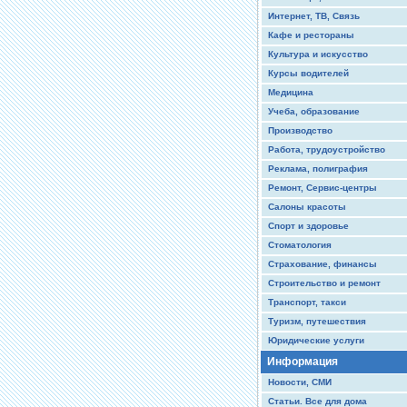
Интернет, ТВ, Связь
Кафе и рестораны
Культура и искусство
Курсы водителей
Медицина
Учеба, образование
Производство
Работа, трудоустройство
Реклама, полиграфия
Ремонт, Сервис-центры
Салоны красоты
Спорт и здоровье
Стоматология
Страхование, финансы
Строительство и ремонт
Транспорт, такси
Туризм, путешествия
Юридические услуги
Информация
Новости, СМИ
Статьи. Все для дома