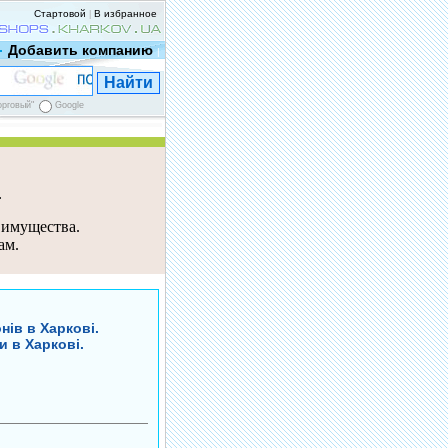
Стартовой
В избранное
|
Добавить компанию
|
орговый"
Google
е
 имущества.
ам.
ів в Харкові.
и в Харкові.