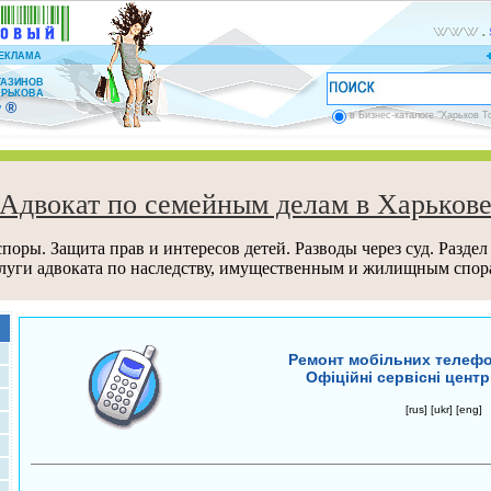
ЕКЛАМА
ГАЗИНОВ
АРЬКОВА
®
”
в Бизнес-каталоге "Харьков Т
Адвокат по семейным делам в Харьков
поры. Защита прав и интересов детей. Разводы через суд. Раздел
луги адвоката по наследству, имущественным и жилищным спор
Ремонт мобільних телефон
Офіційні сервісні центр
[rus]
[ukr]
[eng]