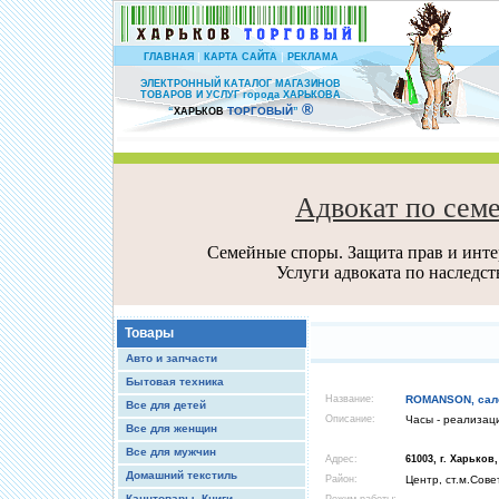
|
|
ГЛАВНАЯ
КАРТА САЙТА
РЕКЛАМА
ЭЛЕКТРОННЫЙ КАТАЛОГ МАГАЗИНОВ
ТОВАРОВ И УСЛУГ города ХАРЬКОВА
®
ТОРГОВЫЙ
“
ХАРЬКОВ
”
Адвокат по сем
Семейные споры. Защита прав и интер
Услуги адвоката по наследс
Товары
Авто и запчасти
Бытовая техника
Название:
ROMANSON, сал
Все для детей
Описание:
Часы - реализац
Все для женщин
Все для мужчин
Адрес:
61003, г. Харьков
Домашний текстиль
Район:
Центр, ст.м.Сове
Канцтовары, Книги