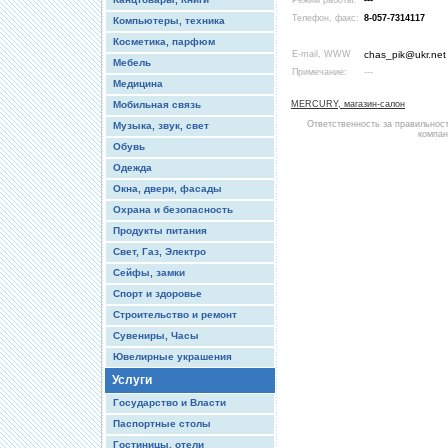
Режим работы:
---
Телефон, факс:
8-057-7314117
Компьютеры, техника
Косметика, парфюм
E-mail, WWW
chas_pik@ukr.net
Мебель
Примечание:
---
Медицина
Мобильная связь
MERCURY, магазин-салон
Ответственность за правильнос
Музыка, звук, свет
компан
Обувь
Одежда
Окна, двери, фасады
Охрана и безопасность
Продукты питания
Свет, Газ, Электро
Сейфы, замки
Спорт и здоровье
Строительство и ремонт
Сувениры, Часы
Ювелирные украшения
Услуги
Государство и Власти
Паспортные столы
Гостиницы, отели