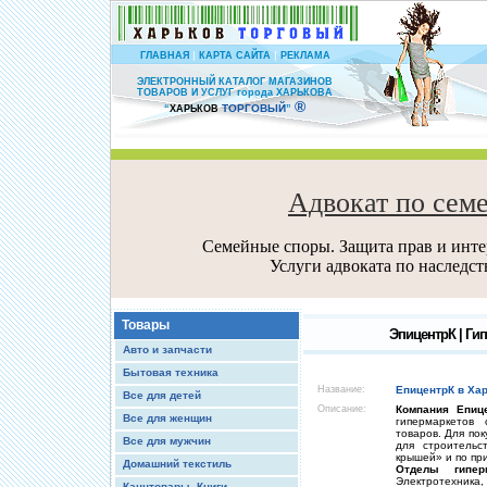
|
|
ГЛАВНАЯ
КАРТА САЙТА
РЕКЛАМА
ЭЛЕКТРОННЫЙ КАТАЛОГ МАГАЗИНОВ
ТОВАРОВ И УСЛУГ города ХАРЬКОВА
®
ТОРГОВЫЙ
“
ХАРЬКОВ
”
Адвокат по сем
Семейные споры. Защита прав и интер
Услуги адвоката по наследс
Товары
ЭпицентрК | Ги
Авто и запчасти
Бытовая техника
Название:
ЕпицентрК в Хар
Все для детей
Описание:
Компания Епиц
Все для женщин
гипермаркетов
товаров. Для по
Все для мужчин
для строитель
крышей» и по п
Домашний текстиль
Отделы гипер
Электротехник
Канцтовары, Книги