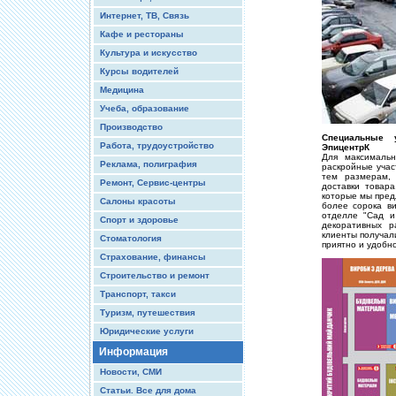
Интернет, ТВ, Связь
Кафе и рестораны
Культура и искусство
Курсы водителей
Медицина
Учеба, образование
Производство
Специальные у
Работа, трудоустройство
ЭпицентрК
Для максимальн
Реклама, полиграфия
раскройные учас
тем размерам,
Ремонт, Сервис-центры
доставки товара
которые мы пред
Салоны красоты
более сорока ви
отделле "Сад и
Спорт и здоровье
декоративных 
клиенты получали
Стоматология
приятно и удобно
Страхование, финансы
Строительство и ремонт
Транспорт, такси
Туризм, путешествия
Юридические услуги
Информация
Новости, СМИ
Статьи. Все для дома