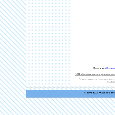
Просмотреть
Эпицентр
ОАО «Харьковское предприятие авт
Ответственность за правильнос
компан
© 2006-2021 «
Харьков То