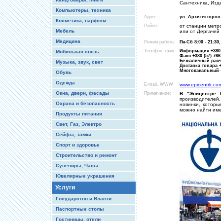
Сантехника, Изд
Компьютеры, техника
Адрес:
ул. Архитекторов 
Косметика, парфюм
Район:
от станции метр
Мебель
или от Дергачей
Медицина
Режим работы:
Пн-Сб 8:00 - 21:30,
Телефон, факс:
Информация +380 (
Мобильная связь
Факс +380 (57) 766
Безналичный расче
Музыка, звук, свет
Доставка товара +3
Многоканальный +38
Обувь
Одежда
E-mail, WWW
www.epicentrk.co
Окна, двери, фасады
Примечание:
В "Эпицентре 
производителей.
Охрана и безопасность
новинки, которы
можно найти име
Продукты питания
Свет, Газ, Электро
Сейфы, замки
Спорт и здоровье
Строительство и ремонт
Сувениры, Часы
Ювелирные украшения
Услуги
Государство и Власти
Паспортные столы
Гостиницы, отели