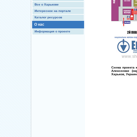
Все о Харькове
Интересное на портале
Каталог ресурсов
О нас
Информация о проекте
Схема проекта 
Алексеевке (ок
Харьков, Украин