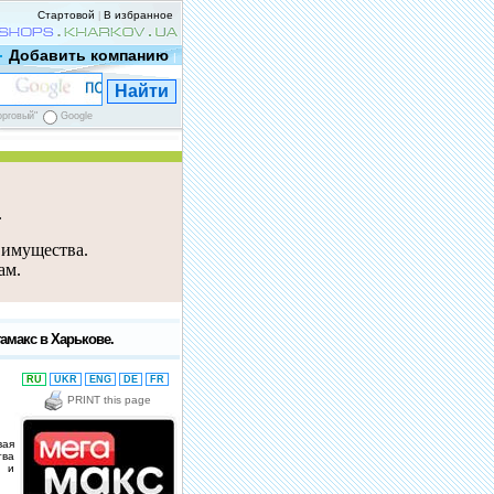
Стартовой
В избранное
|
Добавить компанию
|
орговый"
Google
е
 имущества.
ам.
амакс в Харькове.
RU
UKR
ENG
DE
FR
PRINT this page
вая
тва
а и