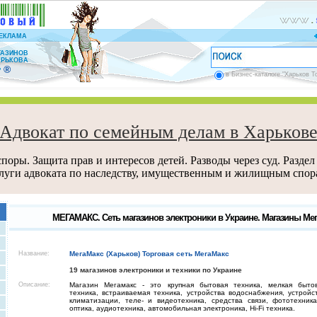
ЕКЛАМА
ГАЗИНОВ
АРЬКОВА
®
”
в Бизнес-каталоге "Харьков Т
Адвокат по семейным делам в Харьков
поры. Защита прав и интересов детей. Разводы через суд. Раздел
луги адвоката по наследству, имущественным и жилищным спор
МЕГАМАКС. Сеть магазинов электроники в Украине. Магазины Мег
Название:
МегаМакс (Харьков) Торговая сеть МегаМакс
19 магазинов электроники и техники по Украине
Описание:
Магазин Мегамакс - это крупная бытовая техника, мелкая быто
техника, встраиваемая техника, устройства водоснабжения, устройс
климатизации, теле- и видеотехника, средства связи, фототехник
оптика, аудиотехника, автомобильная электроника, Hi-Fi техника.