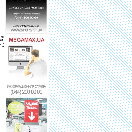
 по
ам,
для
и и