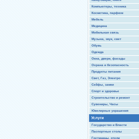
Компьютеры, техника
Косметика, парфюм
Мебель
Медицина
Мобильная связь
Музыка, звук, свет
Обувь
Одежда
Окна, двери, фасады
Охрана и безопасность
Продукты питания
Свет, Газ, Электро
Сейфы, замки
Спорт и здоровье
Строительство и ремонт
Сувениры, Часы
Ювелирные украшения
Услуги
Государство и Власти
Паспортные столы
Гостиницы, отели