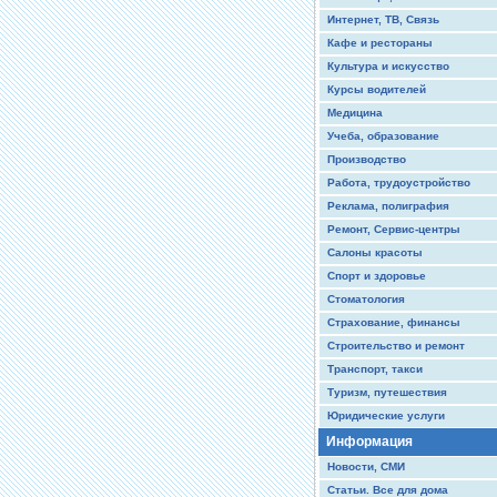
Интернет, ТВ, Связь
Кафе и рестораны
Культура и искусство
Курсы водителей
Медицина
Учеба, образование
Производство
Работа, трудоустройство
Реклама, полиграфия
Ремонт, Сервис-центры
Салоны красоты
Спорт и здоровье
Стоматология
Страхование, финансы
Строительство и ремонт
Транспорт, такси
Туризм, путешествия
Юридические услуги
Информация
Новости, СМИ
Статьи. Все для дома