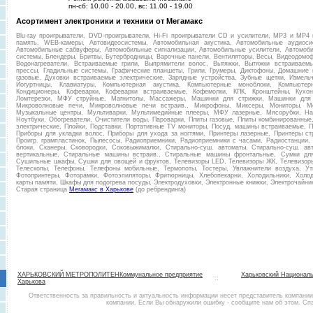
пн-сб: 10.00 - 20.00, вс: 11.00 - 19.00
Асортимент электроники и техники от Мегамакс
Blu-ray проигрыватели, DVD-проигрыватели, Hi-Fi проигрыватели CD и усилители, MP3 и MP4
память, WEB-камеры, Автовидеосистемы, Автомобильная акустика, Автомобильные аудиоси
Автомобильные сабвуферы, Автомобильные сигнализации, Автомобильные усилители, Автомоби
системы, Блендеры, Бритвы, Бутербродницы, Варочные панели, Вентиляторы, Весы, Видеодомо
Водонагреватели, Встраиваемые грили, Выпрямители волос, Вытяжки, Вытяжки встраиваемы
прессы, Гладильные системы, Графические планшеты, Грили, Грумеры, Диктофоны, Домашние 
газовые, Духовки встраиваемые электрические, Зарядные устройства, Зубные щетки, Измельч
Йогуртницы, Клавиатуры, Компьютерная акустика, Компьютерные моноблоки, Компьюте
Кондиционеры, Кофеварки, Кофеварки встраиваемые, Кофемолки, КПК, Кронштейны, Кухон
Ломтерезки, М­Ф­У­ ­струйные, Магнитолы, Масcажеры, Машинки для стрижки, Машинки для
Микроволновые печи, Микроволновые печи встраив., Микрофоны, Миксеры, Мониторы, М
Музыкальные центры, Мультиварки, Мультимедийные плееры, МФУ лазерные, Мясорубки, На
Ноутбуки, Обогреватели, Очистители воды, Пароварки, Плиты газовые, Плиты комбинированные
электрические, Плойки, Подставки, Портативные TV мониторы, Посуд. машины встраиваемые, 
Приборы для укладки волос, Приборы для ухода за ногтями, Принтеры лазерные, Принтеры ст
Проигр. грампластинок, Пылесосы, Радиоприемники, Радиоприемники с часами, Радиостанции
блоки, Сканеры, Сковородки, Соковыжималки, Стирально-суш. автоматы, Стирально-суш. ав
вертикальные, Стиральные машины встраив., Стиральные машины фронтальные, Сумки для
Сушильные шкафы, Сушки для овощей и фруктов, Телевизоры LED, Телевизоры ЖК, Телевизоры
Телескопы, Телефоны, Телефоны мобильные, Термопоты, Тостеры, Увлажнители воздуха, Ут
Фотопринтеры, Фоторамки, Фотоэпиляторы, Фритюрницы, Хлебопекарни, Холодильники, Холо
карты памяти, Шкафы для подогрева посуды, Электродуховки, Электронные книжки, Электрочайник
Старая страница
Мегамакс в Харькове
(до ребрендинга)
ХАРЬКОВСКИЙ МЕТРОПОЛИТЕНКоммунальное предприятие
Харьковский Националь
::
Харькова
Ответственность за правильность и актуальность информации несет представитель компани
компании. Если Вы обнаружили ошибку - сообщите нам об этом. Сп