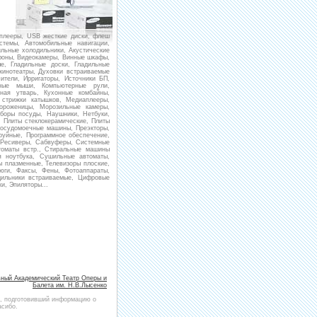
 плееры, USB жесткие диски, флеш
стемы, Автомобильные навигации,
льные холодильники, Акустические
фоны, Видеокамеры, Винные шкафы,
е, Гладильные доски, Гладильные
кинотеатры, Духовки встраиваемые
ители, Ирригаторы, Источники БП,
рные мыши, Компьютерные рули,
ная утварь, Кухонные комбайны,
 стрижки катышков, Медиаплееры,
ороженицы, Морозильные камеры,
боры посуды, Наушники, Нетбуки,
, Плиты стеклокерамические, Плиты
Посудомоечные машины, Преэкторы,
руйные, Программное обеспечение,
, Ресиверы, Сабвуферы, Системные
томаты встр., Стиральные машины
 ноутбука, Сушильные автоматы,
 плазменные, Телевизоры плоские,
юги, Факсы, Фены, Фотоаппараты,
дильники встраиваемые, Цифровые
и, Эпиляторы...
ный Академический Театр Оперы и
Балета им. Н.В.Лысенко
и, подготовивший информацию о
асибо.