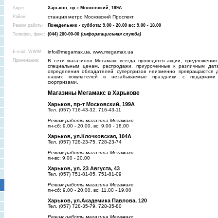
Адрес:
Харьков, пр-т Московский, 199A
Район:
станция метро Московский Проспект
Режим работы:
Понедельник - суббота: 9.00 - 20.00 вс: 9.00 - 18.00
Телефон, факс:
(044) 200-00-00
(информационная служба)
E-mail, WWW
info@megamax.ua, www.megamax.ua
Примечание:
В сети магазинов Мегамакс всегда проводятся акции, предложения
специальным ценам, распродажи, приуроченные к различным дат
определения обладателей суперпризов неизменно превращаются 
наших покупателей в незабываемые праздники с подаркам
сюрпризами.
Магазины Мегамакс в Харькове
Харьков, пр-т Московский, 199A
Тел. (057) 716-43-32, 716-43-11
Режим работы магазина Мегамакс
пн-сб: 9.00 - 20.00, вс: 9.00 - 18.00
Харьков, ул.Клочковская, 104А
Тел. (057) 728-23-75, 728-23-74
Режим работы магазина Мегамакс
пн-вс: 9.00 - 20.00
Харьков, ул. 23 Августа, 43
Тел. (057) 751-81-05, 751-81-09
Режим работы магазина Мегамакс
пн-сб: 9.00 - 20.00, вс: 11.00 - 19.00
Харьков, ул.Академика Павлова, 120
Тел. (057) 728-35-79, 728-35-80
Режим работы магазина Мегамакс