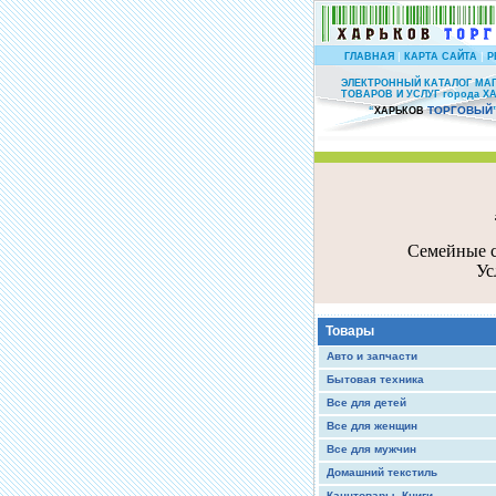
|
|
ГЛАВНАЯ
КАРТА САЙТА
Р
ЭЛЕКТРОННЫЙ КАТАЛОГ МА
ТОВАРОВ И УСЛУГ города Х
ТОРГОВЫЙ
“
ХАРЬКОВ
Семейные с
Ус
Товары
Авто и запчасти
Бытовая техника
Все для детей
Все для женщин
Все для мужчин
Домашний текстиль
Канцтовары, Книги