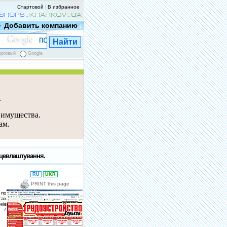
Стартовой
В избранное
|
Добавить компанию
|
орговый"
Google
е
 имущества.
ам.
рацевлаштування.
RU
UKR
PRINT this page
 по
тах
ків
. 7