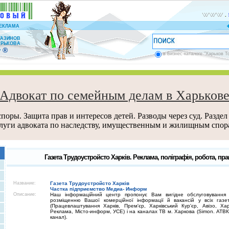
ЕКЛАМА
ГАЗИНОВ
АРЬКОВА
®
”
в Бизнес-каталоге "Харьков Т
Адвокат по семейным делам в Харьков
поры. Защита прав и интересов детей. Разводы через суд. Раздел
луги адвоката по наследству, имущественным и жилищным спор
Газета Трудоустройсто Харків. Реклама, поліграфія, робота, п
Название:
Газета Трудоустройсто Харків
Частка підприємство Медиа- Информ
Описание:
Наш інформаційний центр пропонує Вам вигідне обслуговування
розміщенню Вашої комерційної інформації й вакансій у всіх газе
(Працевлаштування Харків, Прем'єр, Харківський Кур'єр, Авізо, Хар
Реклама, Місто-информ, УСЕ) і на каналах ТВ м. Харкова (Sіmon. АТВК
канал).