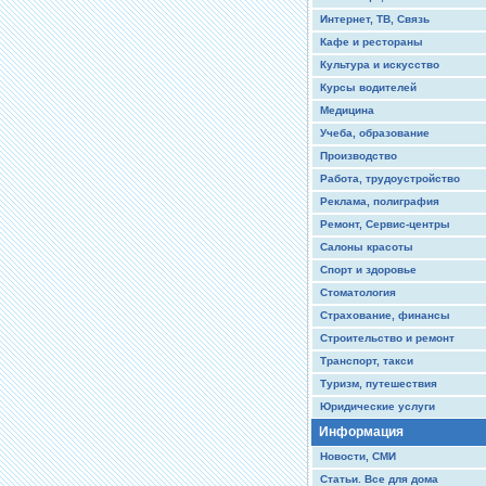
Интернет, ТВ, Связь
Кафе и рестораны
Культура и искусство
Курсы водителей
Медицина
Учеба, образование
Производство
Работа, трудоустройство
Реклама, полиграфия
Ремонт, Сервис-центры
Салоны красоты
Спорт и здоровье
Стоматология
Страхование, финансы
Строительство и ремонт
Транспорт, такси
Туризм, путешествия
Юридические услуги
Информация
Новости, СМИ
Статьи. Все для дома