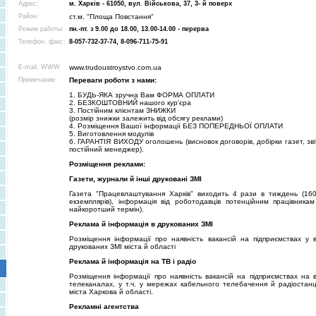
Адрес:
м. Харків - 61050, вул. Військова, 37, 3- й поверх
Район:
ст.м. "Площа Повстання"
Режим работы:
пн.-пт. з 9.00 до 18.00, 13.00-14.00 - перерва
Телефон, факс:
8-057-732-37-74, 8-096-711-75-91
E-mail, WWW
www.trudoustroystvo.com.ua
Примечание:
Переваги роботи з нами:
1. БУДЬ-ЯКА зручна Вам ФОРМА ОПЛАТИ
2. БЕЗКОШТОВНИЙ нашого кур'єра
3. Постійним клієнтам ЗНИЖКИ
(розмір знижки залежить від обсягу реклами)
4. Розміщення Вашої інформації БЕЗ ПОПЕРЕДНЬОЇ ОПЛАТИ
5. Виготовлення модулів
6. ГАРАНТІЯ ВИХОДУ оголошень (висновок договорів, добірки газет, зві
постійний менеджер).
Розміщення реклами:
Газети, журнали й інші друковані ЗМІ
Газета "Працевлаштування Харків" виходить 4 рази в тиждень (16
екземплярів), інформація від роботодавців потенційним працівникам
найкоротший термін).
Реклама й інформація в друкованих ЗМІ
Розміщення інформації про наявність вакансій на підприємствах у в
друкованих ЗМІ міста й області
Реклама й інформація на ТВ і радіо
Розміщення інформації про наявність вакансій на підприємствах на в
телеканалах, у т.ч. у мережах кабельного телебачення й радіостанц
міста Харкова й області.
Рекламні агентства