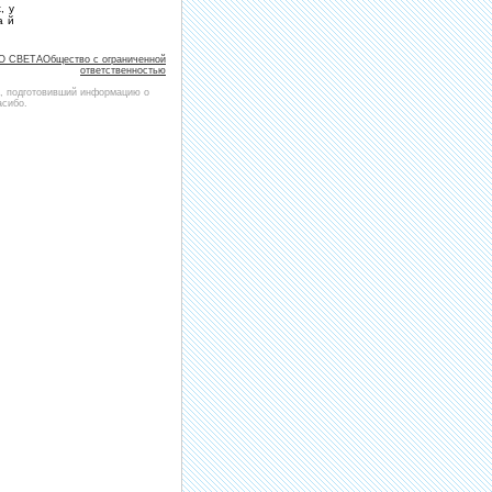
, у
а й
ДО СВЕТАОбщество с ограниченной
ответственностью
и, подготовивший информацию о
асибо.