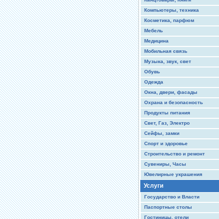
Компьютеры, техника
Косметика, парфюм
Мебель
Медицина
Мобильная связь
Музыка, звук, свет
Обувь
Одежда
Окна, двери, фасады
Охрана и безопасность
Продукты питания
Свет, Газ, Электро
Сейфы, замки
Спорт и здоровье
Строительство и ремонт
Сувениры, Часы
Ювелирные украшения
Услуги
Государство и Власти
Паспортные столы
Гостиницы, отели