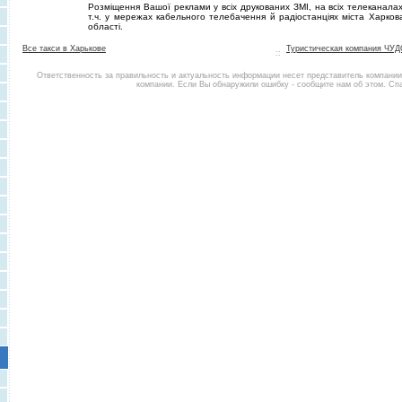
Розміщення Вашої реклами у всіх друкованих ЗМІ, на всіх телеканалах
т.ч. у мережах кабельного телебачення й радіостанціях міста Харков
області.
Все такси в Харькове
Туристическая компания ЧУ
::
Ответственность за правильность и актуальность информации несет представитель компани
компании. Если Вы обнаружили ошибку - сообщите нам об этом. Сп