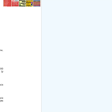
ти,
000
 (у
сіх
сіх
іях