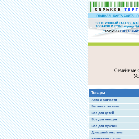
|
|
ГЛАВНАЯ
КАРТА САЙТА
Р
ЭЛЕКТРОННЫЙ КАТАЛОГ МА
ТОВАРОВ И УСЛУГ города Х
ТОРГОВЫЙ
“
ХАРЬКОВ
Семейные с
Ус
Товары
Авто и запчасти
Бытовая техника
Все для детей
Все для женщин
Все для мужчин
Домашний текстиль
Канцтовары, Книги