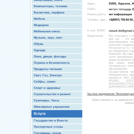
Адрес:
61001, Харьков, 
Компьютеры, техника
Район:
метро площадь 
Косметика, парфюм
Режим работы:
нет информации
Мебель
Телефон, факс:
+3(8057) 750-83-50,
Медицина
E-mail, WWW
vistark.ltd@gmail
Мобильная связь
Примечание:
Мы относимся к кл
Музыка, звук, свет
для нас – это ма
невообразимое ко
Обувь
клиентам создават
Несмотря на то, чт
Одежда
мы предлагаем и д
Компания Вистарк 
Окна, двери, фасады
хотят преображать
новые возможности
Охрана и безопасность
Для наших клиен
оптимальную логис
Продукты питания
обслуживание.
Осуществляем пря
облицовочного ки
Свет, Газ, Электро
являются: AKA Zi
KASSEL, JOO
Сейфы, замки
WAALWARDT,FELD
ДОРОЖНОГО КЛИН
Спорт и здоровье
Строительство и ремонт
Частное предприятие "Интеллектуа
Ответственность за правильнос
Сувениры, Часы
компан
Ювелирные украшения
Услуги
Государство и Власти
Паспортные столы
Гостиницы, отели