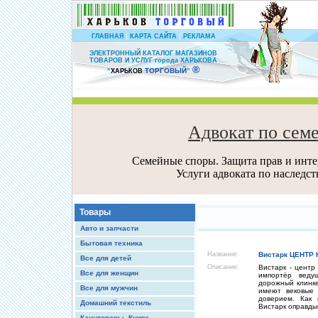
|
|
ГЛАВНАЯ
КАРТА САЙТА
РЕКЛАМА
ЭЛЕКТРОННЫЙ КАТАЛОГ МАГАЗИНОВ
ТОВАРОВ И УСЛУГ города ХАРЬКОВА
®
ТОРГОВЫЙ
“
ХАРЬКОВ
”
Адвокат по сем
Семейные споры. Защита прав и интер
Услуги адвоката по наследс
Товары
Авто и запчасти
Бытовая техника
Название:
Вистарк ЦЕНТР
Все для детей
Описание:
Вистарк - центр
Все для женщин
импортёр веду
дорожный клинк
Все для мужчин
имеют вековые 
доверием. Как 
Домашний текстиль
Вистарк оправды
Канцтовары, Книги