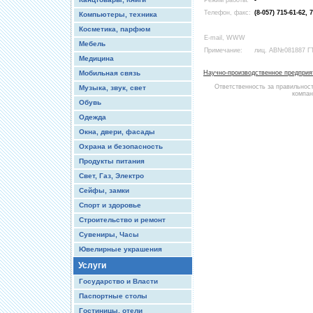
Режим работы:
-
Телефон, факс:
(8-057) 715-61-62, 
Компьютеры, техника
Косметика, парфюм
E-mail, WWW
Мебель
Примечание:
лиц. АВ№081887 ГТ
Медицина
Мобильная связь
Научно-производственное предприя
Ответственность за правильнос
Музыка, звук, свет
компан
Обувь
Одежда
Окна, двери, фасады
Охрана и безопасность
Продукты питания
Свет, Газ, Электро
Сейфы, замки
Спорт и здоровье
Строительство и ремонт
Сувениры, Часы
Ювелирные украшения
Услуги
Государство и Власти
Паспортные столы
Гостиницы, отели