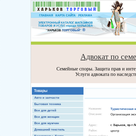
|
|
ГЛАВНАЯ
КАРТА САЙТА
РЕКЛАМА
ЭЛЕКТРОННЫЙ КАТАЛОГ МАГАЗИНОВ
ТОВАРОВ И УСЛУГ города ХАРЬКОВА
®
ТОРГОВЫЙ
“
ХАРЬКОВ
”
Адвокат по сем
Семейные споры. Защита прав и интер
Услуги адвоката по наследс
Товары
Авто и запчасти
Бытовая техника
Название:
Туристическая 
Все для детей
Описание:
Организация экс
Все для женщин
Все для мужчин
Адрес:
г. Харьков, пр-т Л
Домашний текстиль
Район:
центр
Канцтовары, Книги