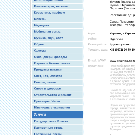
Услуги: Глажка о
Сушка, Охраняема
Компьютеры, техника
Парковка (беспла
Косметика, парфюм
Расстояние до: ры
Мебель
Связь: Покрытие 
Телефон - телеф
Медицина
Мобильная связь
Адрес:
Украина, г.Харько
Музыка, звук, свет
Район:
Одесская
Обувь
Режим работы:
Круглосуточно
Телефон, факс:
+38 (0572) 50-79-19
Одежда
Окна, двери, фасады
E-mail, WWW
www.druzhba.nez
Охрана и безопасность
Примечание:
Номерной фонд мот
номеров, но кажды
Продукты питания
ценам для гостей 
установлены телев
Свет, Газ, Электро
Современный стиль
в единое целое. С
Сейфы, замки
оттенков поддержи
Спорт и здоровье
В мотеле «ДРУЖБА»
две автономные не
Строительство и ремонт
мировом рынке. Та
в сочетании с ита
Сувениры, Часы
Одним из существе
Ювелирные украшения
города, является в
например, мотель 
Услуги
принимающий иностр
территории гостини
озеро и инфрастру
Государство и Власти
душевые и туалетны
групп (в среднем п
Паспортные столы
Франции.
Гостиницы, отели