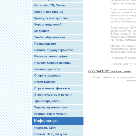
Территория гостини
отдыха на природе,
Интернет, ТВ, Связь
В ресторане мотел
Кафе и рестораны
один из самых бол
вентиляции и конди
Культура и искусство
посадочных мест, л
service (обслужива
Курсы водителей
Также мотель «ДРУ
Медицина
числе гостей моте
В.Пресняков, В.Чер
украинские политик
Учеба, образование
гостинице, номерах
Производство
Мотель «ДРУЖБА» я
традиционных автом
Работа, трудоустройство
чемпионата Украины
Реклама, полиграфия
Гостиничный компле
Ремонт, Сервис-центры
В нашем мотеле в 
Салоны красоты
ООО 'ХАРТЕКС', магазин тканей
Спорт и здоровье
Ответственность за правильнос
компан
Стоматология
Страхование, финансы
Строительство и ремонт
Транспорт, такси
Туризм, путешествия
Юридические услуги
Информация
Новости, СМИ
Статьи. Все для дома