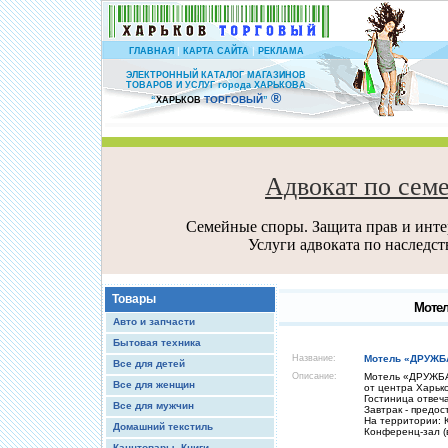
|
|
ГЛАВНАЯ
КАРТА САЙТА
РЕКЛАМА
ЭЛЕКТРОННЫЙ КАТАЛОГ МАГАЗИНОВ
ТОВАРОВ И УСЛУГ города ХАРЬКОВА
®
ТОРГОВЫЙ
“
ХАРЬКОВ
”
Адвокат по сем
Семейные споры. Защита прав и интер
Услуги адвоката по наследс
Товары
Мотел
Авто и запчасти
Бытовая техника
Название:
Мотель «ДРУЖБ
Все для детей
Описание:
Мотель «ДРУЖБА»
Все для женщин
от центра Харьк
Гостиница отвеч
Все для мужчин
Завтрак - предос
На территории: К
Домашний текстиль
Конференц-зал (
Канцтовары, Книги