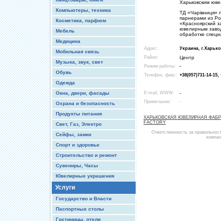
Харьковским юве
Компьютеры, техника
ТД «Чарівниця» 
парнерами из Ро
Косметика, парфюм
«Красноярский з
ювелирным завод
Мебель
обработке специ
Медицина
Адрес:
Украина, г.Харько
Мобильная связь
Район:
Центр
Музыка, звук, свет
Режим работы:
-
Обувь
Телефон, факс:
+38(057)731-14-15, 
Одежда
Окна, двери, фасады
E-mail, WWW
-
Примечание:
-
Охрана и безопасность
Продукты питания
ХАРЬКОВСКАЯ ЮВЕЛИРНАЯ ФАБР
FACTORY
Свет, Газ, Электро
Ответственность за правильнос
Сейфы, замки
компан
Спорт и здоровье
Строительство и ремонт
Сувениры, Часы
Ювелирные украшения
Услуги
Государство и Власти
Паспортные столы
Гостиницы, отели