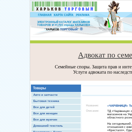
|
|
ГЛАВНАЯ
КАРТА САЙТА
РЕКЛАМА
ЭЛЕКТРОННЫЙ КАТАЛОГ МАГАЗИНОВ
ТОВАРОВ И УСЛУГ города ХАРЬКОВА
®
ТОРГОВЫЙ
“
ХАРЬКОВ
”
Адвокат по сем
Семейные споры. Защита прав и интер
Услуги адвоката по наследс
Товары
Авто и запчасти
Бытовая техника
Название:
«ЧАРІВНИЦЯ» Т
Все для детей
Описание:
ТД «Чарівниця» 
Все для женщин
магазинов на Ук
областного розн
Все для мужчин
На сегодняшний 
Домашний текстиль
отношения с юв
«Кристалл», Оде
Канцтовары, Книги