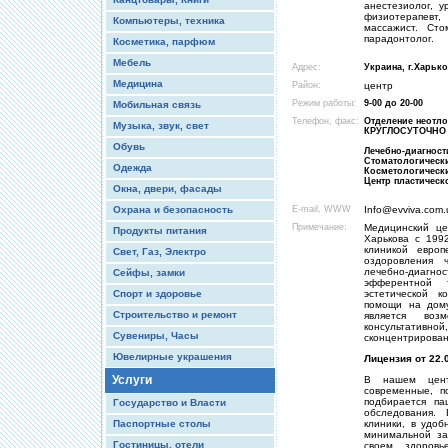
анестезиолог, у
физиотерапевт,
Компьютеры, техника
массажист. Сто
парадонтолог.
Косметика, парфюм
Мебель
Адрес:
Украина, г.Харько
Медицина
Район:
центр
Режим работы:
9-00 до 20-00
Мобильная связь
Телефон, факс:
Отделение неотл
Музыка, звук, свет
КРУГЛОСУТОЧНО - 
Обувь
Лечебно-диагности
Стоматологический
Одежда
Косметологический
Центр пластическо
Окна, двери, фасады
Охрана и безопасность
E-mail, WWW
Info@evviva.com.
Примечание:
Медицинский це
Продукты питания
Харькова с 199
клиникой европ
Свет, Газ, Электро
оздоровления 
лечебно-диагно
Сейфы, замки
эфферентной т
Спорт и здоровье
эстетической 
помощи на дому
Строительство и ремонт
является воз
консультативн
Сувениры, Часы
сконцентрирован
Ювелирные украшения
Лицензия от 22.
Услуги
В нашем цент
современные, п
подбирается па
Государство и Власти
обследования.
Паспортные столы
клиники, в удо
минимальной за
Гостиницы, отели
своем здоровь