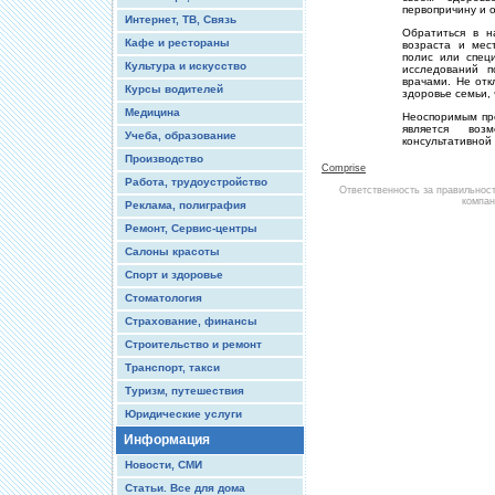
первопричину и 
Интернет, ТВ, Связь
Обратиться в н
Кафе и рестораны
возраста и мес
полис или спец
Культура и искусство
исследований п
врачами. Не отк
Курсы водителей
здоровье семьи, 
Медицина
Неоспоримым пр
является воз
Учеба, образование
консультативной
Производство
Comprise
Работа, трудоустройство
Ответственность за правильнос
компан
Реклама, полиграфия
Ремонт, Сервис-центры
Салоны красоты
Спорт и здоровье
Стоматология
Страхование, финансы
Строительство и ремонт
Транспорт, такси
Туризм, путешествия
Юридические услуги
Информация
Новости, СМИ
Статьи. Все для дома