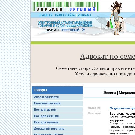
|
|
ГЛАВНАЯ
КАРТА САЙТА
РЕКЛАМА
ЭЛЕКТРОННЫЙ КАТАЛОГ МАГАЗИНОВ
ТОВАРОВ И УСЛУГ города ХАРЬКОВА
®
ТОРГОВЫЙ
“
ХАРЬКОВ
”
Адвокат по сем
Семейные споры. Защита прав и интер
Услуги адвоката по наследс
Товары
Эввива | Медицин
Авто и запчасти
Бытовая техника
Название:
Медицинский це
Все для детей
Описание:
Все виды медиц
Все для женщин
центр, стомато
хирургия.
Все для мужчин
Специальности л
хирург, офтальм
Домашний текстиль
дерматовенерол
эндокринолог, 
Канцтовары, Книги