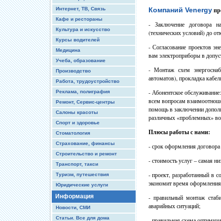
Интернет, ТВ, Связь
Компаний Venergy
пре
Кафе и рестораны
- Заключение договора н
Культура и искусство
(технических условий) до о
Курсы водителей
- Согласование проектов э
Медицина
вам электроприборы в допус
Учеба, образование
- Монтаж схем энергоснаб
Производство
автоматов), прокладка кабе
Работа, трудоустройство
- Абонентское обслуживание
Реклама, полиграфия
всем вопросам взаимоотноше
Ремонт, Сервис-центры
помощь в заключении дополн
Салоны красоты
различных «проблемных» во
Спорт и здоровье
Плюсы работы с нами:
Стоматология
Страхование, финансы
- срок оформления договора 
Строительство и ремонт
- стоимость услуг – самая ни
Транспорт, такси
- проект, разработанный в 
Туризм, путешествия
экономит время оформления 
Юридические услуги
Информация
- правильный монтаж стаб
аварийных ситуаций;
Новости, СМИ
Статьи. Все для дома
- правильная схема оптимизи