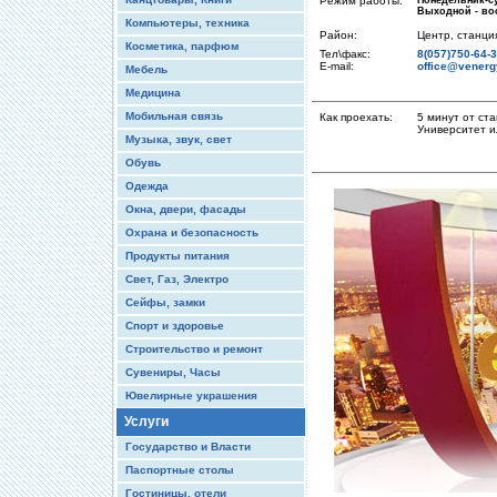
Режим работы:
Понедельник-су
Выходной - во
Компьютеры, техника
Район:
Центр, станци
Косметика, парфюм
Тел\факс:
8(057)750-64-3
E-mail:
office@vener
Мебель
Медицина
Мобильная связь
Как проехать:
5 минут от ст
Университет и
Музыка, звук, свет
Обувь
Одежда
Окна, двери, фасады
Охрана и безопасность
Продукты питания
Свет, Газ, Электро
Сейфы, замки
Спорт и здоровье
Строительство и ремонт
Сувениры, Часы
Ювелирные украшения
Услуги
Государство и Власти
Паспортные столы
Гостиницы, отели