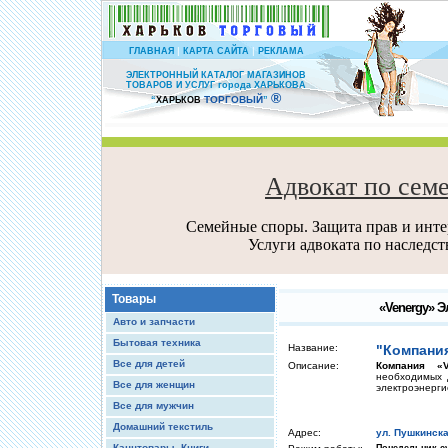
|
|
ГЛАВНАЯ
КАРТА САЙТА
РЕКЛАМА
ЭЛЕКТРОННЫЙ КАТАЛОГ МАГАЗИНОВ
ТОВАРОВ И УСЛУГ города ХАРЬКОВА
®
ТОРГОВЫЙ
“
ХАРЬКОВ
”
Адвокат по сем
Семейные споры. Защита прав и интер
Услуги адвоката по наследс
Товары
«Venergy» Э
Авто и запчасти
Бытовая техника
Название:
"Компания
Все для детей
Описание:
Компания «V
необходимых 
Все для женщин
электроэнерги
Все для мужчин
Домашний текстиль
Адрес:
ул. Пушкинска
Канцтовары, Книги