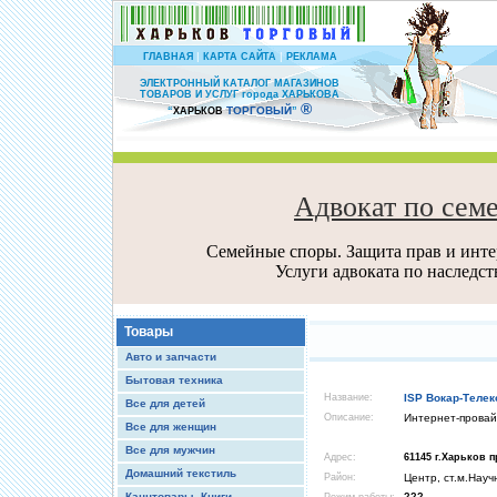
|
|
ГЛАВНАЯ
КАРТА САЙТА
РЕКЛАМА
ЭЛЕКТРОННЫЙ КАТАЛОГ МАГАЗИНОВ
ТОВАРОВ И УСЛУГ города ХАРЬКОВА
®
ТОРГОВЫЙ
“
ХАРЬКОВ
”
Адвокат по сем
Семейные споры. Защита прав и интер
Услуги адвоката по наследс
Товары
Авто и запчасти
Бытовая техника
Название:
ISP Вокар-Телек
Все для детей
Описание:
Интернет-прова
Все для женщин
Все для мужчин
Адрес:
61145 г.Харьков п
Домашний текстиль
Район:
Центр, ст.м.Науч
Канцтовары, Книги