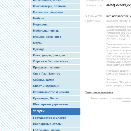
Режим работы:
???
Телефон, факс:
(8-057) 7585823,75
Компьютеры, техника
Косметика, парфюм
E-mail, WWW
info@vokar.com, 
Мебель
Примечание:
Компания "Вокар" 
Медицина
Коммутируемое под
Мы предлагаем нес
Мобильная связь
телефонов 766-70-6
(скорость 56K). В
Музыка, звук, свет
гостевого входа.
Обувь
Подключение по ло
Достойная замена d
Одежда
получаете следующ
телефон, работаете
Окна, двери, фасады
бесплатным ресурс
игровой сервер и и
Охрана и безопасность
локальному сегмен
обмениваться файл
Продукты питания
Наиболее дорогой,
Свет, Газ, Электро
компания предлагае
Сейфы, замки
Хостинг
Компания "Вокар" о
регистрация доменны
Спорт и здоровье
Строительство и ремонт
Телефонная компания
Сувениры, Часы
Ответственность за правильнос
компан
Ювелирные украшения
Услуги
Государство и Власти
Паспортные столы
Гостиницы, отели