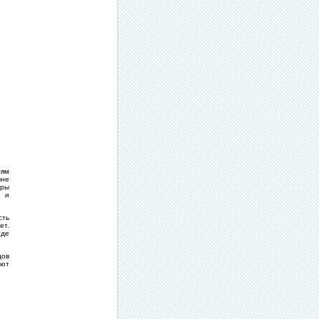
лям
ыне
уры
, и
сть
ет.
где
дов
еют