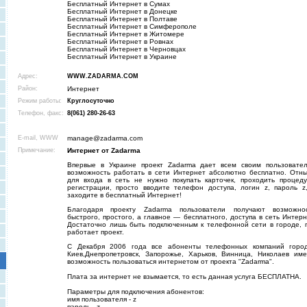
Бесплатный Интернет в Сумах
Бесплатный Интернет в Донецке
Бесплатный Интернет в Полтаве
Бесплатный Интернет в Симферополе
Бесплатный Интернет в Житомере
Бесплатный Интернет в Ровнах
Бесплатный Интернет в Черновцах
Бесплатный Интернет в Украине
Адрес:
WWW.ZADARMA.COM
Район:
Интернет
Режим работы:
Круглосуточно
Телефон, факс:
8(061) 280-26-63
E-mail, WWW
manage@zadarma.com
Примечание:
Интернет от Zadarma
Впервые в Украине проект Zadarma дает всем своим пользовате
возможность работать в сети Интернет абсолютно бесплатно. Отн
для входа в сеть не нужно покупать карточек, проходить процед
регистрации, просто вводите телефон доступа, логин z, пароль z
заходите в бесплатный Интернет!
Благодаря проекту Zadarma пользователи получают возможно
быстрого, простого, а главное — бесплатного, доступа в сеть Интерн
Достаточно лишь быть подключенным к телефонной сети в городе, 
работает проект.
С Декабря 2006 года все абоненты телефонных компаний горо
Киев,Днепропетровск, Запорожье, Харьков, Винница, Николаев им
возможность пользоваться интернетом от проекта "Zadarma".
Плата за интернет не взымается, то есть данная услуга БЕСПЛАТНА.
Параметры для подключения абонентов:
имя пользователя - z
пароль - z