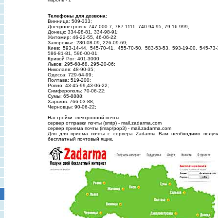
Телефоны для дозвона:
Винница: 509-333;
Днепропетровск: 747-000-7, 787-1111, 740-94-95, 79-16-999;
Донецк: 334-98-81, 334-98-91;
Житомир: 46-22-55, 46-06-22;
Запорожье: 280-08-09, 226-09-69;
Киев: 593-14-44, 545-70-41, 455-70-50, 583-53-53, 593-19-00, 545-73-
586-81-81, 596-00-01;
Кривой Рог: 401-3000;
Львов: 295-68-68, 295-20-06;
Николаев: 48-90-35;
Одесса: 729-64-99;
Полтава: 519-200;
Ровно: 43-45-99,43-06-22;
Симферополь: 70-06-22;
Сумы: 65-8888;
Харьков: 766-03-88;
Черновцы: 90-06-22;
Настройки электронной почты:
сервер отправки почты (smtp) - mail.zadarma.com
сервер приема почты (imap/pop3) - mail.zadarma.com
Для для приема почты с сервера Zadarma Вам необходимо получ
бесплатный почтовый ящик.