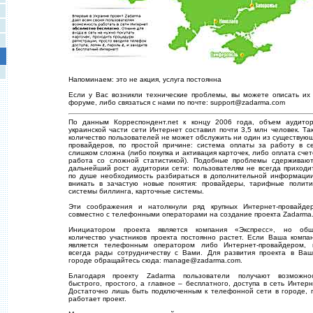
Напоминаем: это не акция, услуга постоянна
Если у Вас возникли технические проблемы, вы можете описать их
форуме, либо связаться с нами по почте: support@zadarma.com
По данным Корреспондент.net к концу 2006 года, объем аудито
украинской части сети Интернет составил почти 3,5 млн человек. Та
количество пользователей не может обслужить ни один из существую
провайдеров, по простой причине: система оплаты за работу в с
слишком сложна (либо покупка и активация карточек, либо оплата счет
работа со сложной статистикой). Подобные проблемы сдерживаю
дальнейший рост аудитории сети: пользователям не всегда приходи
по душе необходимость разбираться в дополнительной информаци
вникать в зачастую новые понятия: провайдеры, тарифные полити
системы биллинга, карточные системы.
Эти соображения и натолкнули ряд крупных Интернет-провайде
совместно с телефонными операторами на создание проекта Zadarma
Инициатором проекта является компания «Экспресс», но об
количество участников проекта постоянно растет. Если Ваша компа
является телефонным оператором либо Интернет-провайдером,
всегда рады сотрудничеству с Вами. Для развития проекта в Ва
городе обращайтесь сюда: manage@zadarma.com.
Благодаря проекту Zadarma пользователи получают возможно
быстрого, простого, а главное – бесплатного, доступа в сеть Интерн
Достаточно лишь быть подключенным к телефонной сети в городе, 
работает проект.