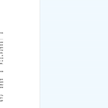
 на
рии
кое
щих
ети
ов,
т и
тся
и и
ки,
ров
.
щее
ния
 мы
шем
сть
ет.
где