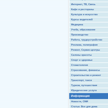
Интернет, ТВ, Связь
Кафе и рестораны
Культура и искусство
Курсы водителей
Медицина
Учеба, образование
Производство
Работа, трудоустройство
Реклама, полиграфия
Ремонт, Сервис-центры
Салоны красоты
Спорт и здоровье
Стоматология
Страхование, финансы
Строительство и ремонт
Транспорт, такси
Туризм, путешествия
Юридические услуги
Информация
Новости, СМИ
Статьи. Все для дома