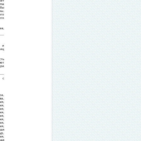
жет
rma
обы
ны.
ого
его
ев,
р и
ниц
сть
яет
три
ь с
ра,
ва,
ия,
ия,
ия,
ия,
ия,
ия,
ия,
ия,
кая
ур,
ия,
ная