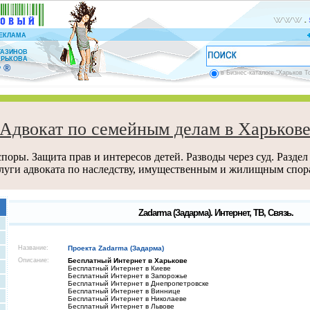
ЕКЛАМА
ГАЗИНОВ
АРЬКОВА
®
”
в Бизнес-каталоге "Харьков Т
Адвокат по семейным делам в Харьков
поры. Защита прав и интересов детей. Разводы через суд. Раздел
луги адвоката по наследству, имущественным и жилищным спор
Zadarma (Задарма). Интернет, ТВ, Связь.
Название:
Проекта Zadarma (Задарма)
Описание:
Бесплатный Интернет в Харькове
Бесплатный Интернет в Киеве
Бесплатный Интернет в Запорожье
Бесплатный Интернет в Днепропетровске
Бесплатный Интернет в Виннице
Бесплатный Интернет в Николаеве
Бесплатный Интернет в Львове