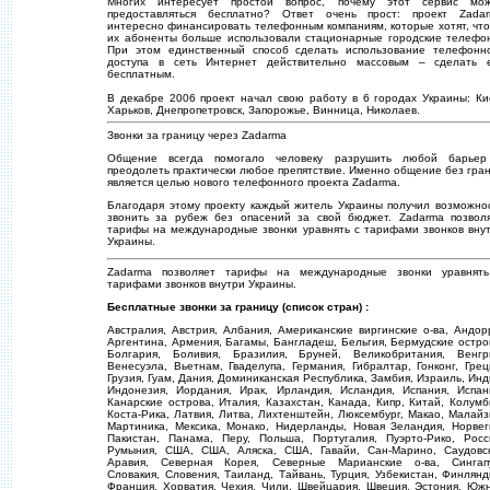
Многих интересует простой вопрос, почему этот сервис мо
предоставляться бесплатно? Ответ очень прост: проект Zada
интересно финансировать телефонным компаниям, которые хотят, чт
их абоненты больше использовали стационарные городские телефо
При этом единственный способ сделать использование телефонн
доступа в сеть Интернет действительно массовым – сделать 
бесплатным.
В декабре 2006 проект начал свою работу в 6 городах Украины: Ки
Харьков, Днепропетровск, Запорожье, Винница, Николаев.
Звонки за границу через Zadarma
Общение всегда помогало человеку разрушить любой барье
преодолеть практически любое препятствие. Именно общение без гра
является целью нового телефонного проекта Zadarma.
Благодаря этому проекту каждый житель Украины получил возможно
звонить за рубеж без опасений за свой бюджет. Zadarma позвол
тарифы на международные звонки уравнять с тарифами звонков вну
Украины.
Zadarma позволяет тарифы на международные звонки уравнят
тарифами звонков внутри Украины.
Бесплатные звонки за границу (список стран) :
Австралия, Австрия, Албания, Американские виргинские о-ва, Андор
Аргентина, Армения, Багамы, Бангладеш, Бельгия, Бермудские остро
Болгария, Боливия, Бразилия, Бруней, Великобритания, Венгр
Венесуэла, Вьетнам, Гваделупа, Германия, Гибралтар, Гонконг, Грец
Грузия, Гуам, Дания, Доминиканская Республика, Замбия, Израиль, Инд
Индонезия, Иордания, Ирак, Ирландия, Исландия, Испания, Испан
Канарские острова, Италия, Казахстан, Канада, Кипр, Китай, Колумб
Коста-Рика, Латвия, Литва, Лихтенштейн, Люксембург, Макао, Малайз
Мартиника, Мексика, Монако, Нидерланды, Новая Зеландия, Норвег
Пакистан, Панама, Перу, Польша, Португалия, Пуэрто-Рико, Росс
Румыния, США, США, Аляска, США, Гавайи, Сан-Марино, Саудовс
Аравия, Северная Корея, Северные Марианские о-ва, Сингап
Словакия, Словения, Таиланд, Тайвань, Турция, Узбекистан, Финлянд
Франция, Хорватия, Чехия, Чили, Швейцария, Швеция, Эстония, Юж