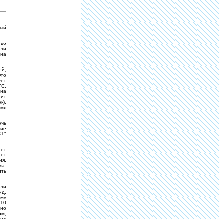
дый
тво
сли
она
ей,
Это
ует
ТС,
 на
оит
к),
емя
очь
ие
X1"
жет
ает
ия,
ма.
ить
или
нд,
емя
/10
чно
ом,
 не