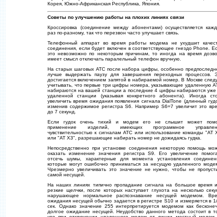
Корея, Южно-Африканская Республика, Япония.
Советы по улучшению работы на плохих линиях связи
Кроссировка (соединение между абонентами) осуществляется каж
раз по-разному, так что перезвон часто улучшает связь.
Телефонный аппарат во время работы модема не ухудшит качес
соединения, если будет включен в соответствующее гнездо Phone. Е
это невозможно по некоторым причинам, то иногда на время дозв
имеет смысл отключать паралельный телефон вручную.
На старых шаговых АТС после набора цифры, особенно предпоследн
лучше выдержать паузу для завершения переходных процессов. 
достигается включением запятой в набираемой номер. В Москве след
учитывать, что первые три цифры номера, указывающие удаленную А
набираются на вашей станции а последние 4 цифры набираются уже
удаленной станции (указывая конкретного абонента). Иногда ст
увеличить время ожидания появления сигнала DialTone (длинный гудо
изменив содержимое регистра S6. Например S6=7 увеличит это вр
до 7 секунд.
Если гудок очень тихий и модем его не слышит может пом
применение изделий, имеющих программное управлен
чувствительностью к сигналам АТС или использование команды "AT 
или "AT X3", разрешающие набирать номер не дожидаясь гудка.
Непосредственно при установке соединения некоторую помощь мо
оказать изменение значения регистра S9. Его увеличение помог
отсечь шумы, характерные для момента установления соединен
которые могут ошибочно приниматься за несущую удаленного моде
Чрезмерно увеличивать это значение не нужно, чтобы не пропуст
самой несущей.
На наших линиях типично пропадание сигнала на большое время 
резкие щелчки, после которых наступает глухота на несколько секу
нарушающее нормальное распознавание несущей модемом. Вр
ожидания несущей обычно задается в регистре S10 и измеряется в 1
сек. Однако значение 255 интерпретируется модемом как бесконе
долгое ожидание несущей. Неудобство данного метода состоит в т
что при отключении удаленного модем от линии местный модем