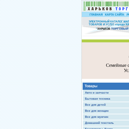
|
|
ГЛАВНАЯ
КАРТА САЙТА
Р
ЭЛЕКТРОННЫЙ КАТАЛОГ МА
ТОВАРОВ И УСЛУГ города Х
ТОРГОВЫЙ
“
ХАРЬКОВ
Семейные с
Ус
Товары
Авто и запчасти
Бытовая техника
Все для детей
Все для женщин
Все для мужчин
Домашний текстиль
Канцтовары, Книги