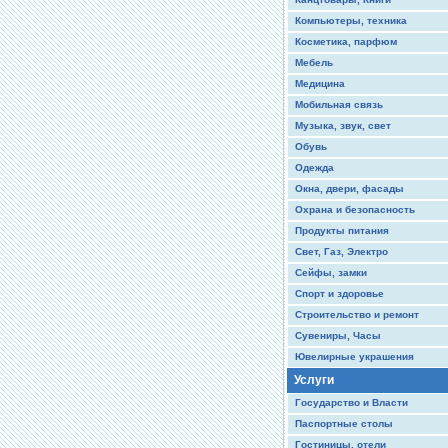
Компьютеры, техника
Косметика, парфюм
Мебель
Медицина
Мобильная связь
Музыка, звук, свет
Обувь
Одежда
Окна, двери, фасады
Охрана и безопасность
Продукты питания
Свет, Газ, Электро
Сейфы, замки
Спорт и здоровье
Строительство и ремонт
Сувениры, Часы
Ювелирные украшения
Услуги
Государство и Власти
Паспортные столы
Гостиницы, отели