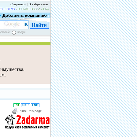
Стартовой
В избранное
|
Добавить компанию
|
орговый"
Google
е
 имущества.
ам.
RU
UKR
ENG
PRINT this page