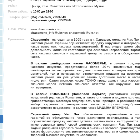
Адрес:
61003, г. Харьков, пл. Конституции, 1, Дворец труда
Район:
Центр, ст.м. Советская или Исторический Музей
Режим работы:
с 10-00 до 18-00
Телефон, факс:
(057) 754-35-35, 719-97-43
сервисный центр: 719-23-50
E-mail, WWW
www.chasomerie.com
chasomerie_info@ukr.net; chasomerie@ukr.net
Примечание:
Chasomerie
- основанная в 1995 году в г. Харькове, компания Час Пик
часовом рынке Украины осуществляет продажу наручных и интерьер
часов известных часовых производителей. В настоящее время сф
деятельности компании составляют два основных направления: торго
сеть часовых салонов и сервисный центр по ремонту и обслужива
часов.
В салоне швейцарских часов ЧАСОМЕРЬЕ
, в лучших традиц
часового искусства, представлены более 20-ти знаменитых ма
швейцарских часов; причём, как давно известных и популярных ср
ценителей, так и появившихся относительно недавно на всемир
часовом рынке, но уже успевших занять достойное место в часо
индустрии. Салон японских часов ТОКИО представляет часы извест
японских марок, истинно японского качества, как наручные, та
интерьерные.
В салоне РОМАНСОН (Romanson Харьков)
расположен широк
модельный ряд часов Romanson, а также стильные и модные коллек
приобретающих массовую популярность Фэшн-брендов, а разнообраз
выбор наручных и интерьерных часов в хорошо подобранн
ассортименте представлен в салоне часов МАШИНА ВРЕМЕНИ.
Сервисный центр Час Пик
обеспечивает гарантийное и по
гарантийное обслуживание часов различного производства, а та
осуществляет продажу часовых деталей, механизмов и инструментов.
мимо основных целей своей деятельности, компания Час Пик ста
задачи раскрытия глубокого смысла и значения часового производства
так же формирование восприятия часового мастерства и самих часов, 
творений высокого искусства. © Chasomerie.