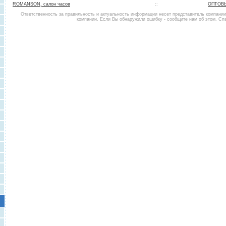
ROMANSON, салон часов
::
ОПТОВЫ
Ответственность за правильность и актуальность информации несет представитель компани
компании. Если Вы обнаружили ошибку - сообщите нам об этом. Сп