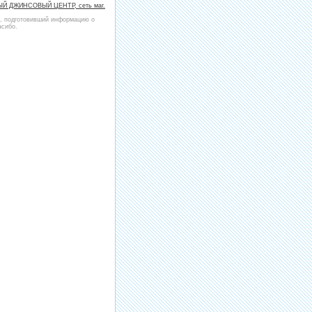
Й ДЖИНСОВЫЙ ЦЕНТР, сеть маг.
и, подготовивший информацию о
асибо.