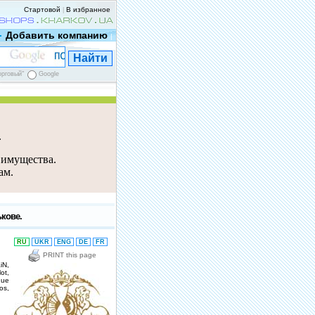
Стартовой
В избранное
|
Добавить компанию
|
орговый"
Google
е
 имущества.
ам.
кове.
RU
UKR
ENG
DE
FR
PRINT this page
iN,
ot,
que
os,