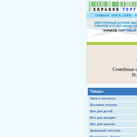
|
|
ГЛАВНАЯ
КАРТА САЙТА
Р
ЭЛЕКТРОННЫЙ КАТАЛОГ МА
ТОВАРОВ И УСЛУГ города Х
ТОРГОВЫЙ
“
ХАРЬКОВ
Семейные с
Ус
Товары
Авто и запчасти
Бытовая техника
Все для детей
Все для женщин
Все для мужчин
Домашний текстиль
Канцтовары, Книги