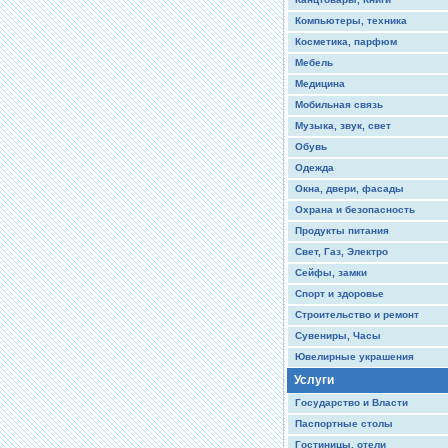
Компьютеры, техника
Косметика, парфюм
Мебель
Медицина
Мобильная связь
Музыка, звук, свет
Обувь
Одежда
Окна, двери, фасады
Охрана и безопасность
Продукты питания
Свет, Газ, Электро
Сейфы, замки
Спорт и здоровье
Строительство и ремонт
Сувениры, Часы
Ювелирные украшения
Услуги
Государство и Власти
Паспортные столы
Гостиницы, отели