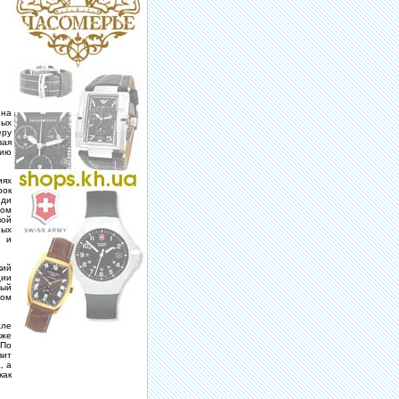
 на
ных
еру
вая
нию
иях
рок
еди
ном
вой
ных
к и
ий
ции
ный
ом
сле
кже
 По
вит
, а
как