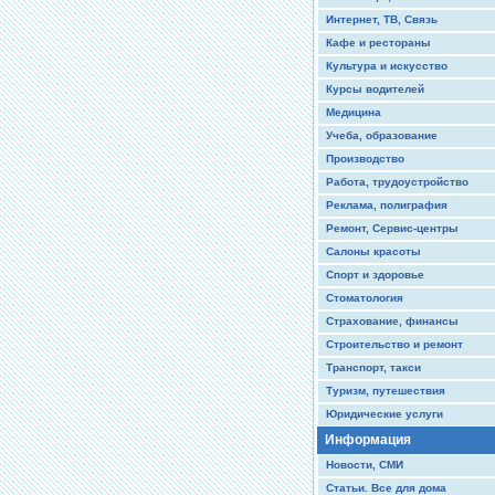
Интернет, ТВ, Связь
Кафе и рестораны
Культура и искусство
Курсы водителей
Медицина
Учеба, образование
Производство
Работа, трудоустройство
Реклама, полиграфия
Ремонт, Сервис-центры
Салоны красоты
Спорт и здоровье
Стоматология
Страхование, финансы
Строительство и ремонт
Транспорт, такси
Туризм, путешествия
Юридические услуги
Информация
Новости, СМИ
Статьи. Все для дома