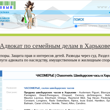
ЕКЛАМА
ГАЗИНОВ
АРЬКОВА
®
”
в Бизнес-каталоге "Харьков Т
Адвокат по семейным делам в Харьков
поры. Защита прав и интересов детей. Разводы через суд. Раздел
луги адвоката по наследству, имущественным и жилищным спор
ЧАСОМЕРЬЕ | Chasomerie. Швейцарские часы в Харь
Название:
ЧАСОМЕРЬЕ, салон швейцарских часов
Описание:
Продажа швейцарских часов в Харькове
- Audemars Piguet, Blancpa
Parmigiani, Girard-Perregaux, Chopard, Century, deGrisogono, Hubl
Maurice Lacroux, Eberhard, Omega, Raymond Weil, Tag Heuer, Frederi
Constant, Longines, Rado Switzerlans, Alpina, louis Erard, Hamilton, Ep
Balmain, Caran d Ache, Hermle, Tissot, Alfex, Candino.