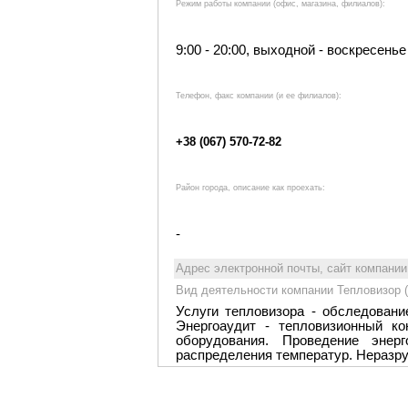
Режим работы компании (офис, магазина, филиалов):
9:00 - 20:00, выходной - воскресенье
Телефон, факс компании (и ее филиалов):
+38 (067) 570-72-82
Район города, описание как проехать:
-
Адрес электронной почты, сайт компани
Вид деятельности компании Тепловизор (
Услуги тепловизора - обследовани
Энергоаудит - тепловизионный ко
оборудования. Проведение энерг
распределения температур. Неразр