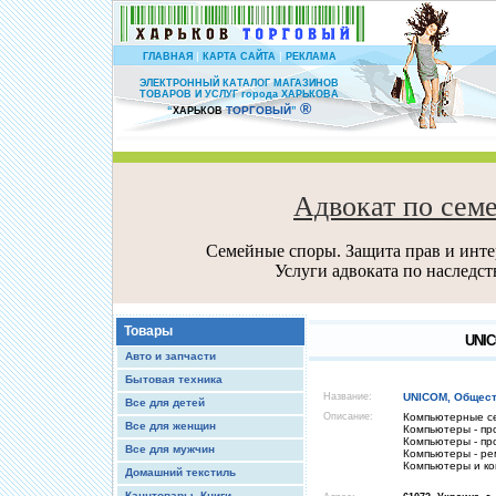
|
|
ГЛАВНАЯ
КАРТА САЙТА
РЕКЛАМА
ЭЛЕКТРОННЫЙ КАТАЛОГ МАГАЗИНОВ
ТОВАРОВ И УСЛУГ города ХАРЬКОВА
®
ТОРГОВЫЙ
“
ХАРЬКОВ
”
Адвокат по сем
Семейные споры. Защита прав и интер
Услуги адвоката по наследс
Товары
UNIC
Авто и запчасти
Бытовая техника
Название:
UNICOM, Общест
Все для детей
Описание:
Компьютерные се
Все для женщин
Компьютеры - пр
Компьютеры - пр
Все для мужчин
Компьютеры - ре
Компьютеры и ко
Домашний текстиль
Канцтовары, Книги