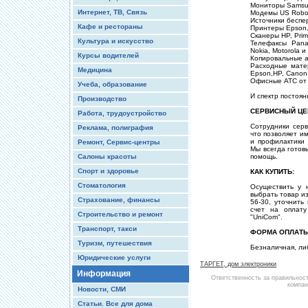
Мониторы Samsung
Интернет, ТВ, Связь
Модемы US Roboti
Источники беспе
Кафе и рестораны
Принтеры Epson, 
Сканеры HP, Prim
Культура и искусство
Телефаксы Pana
Nokia, Motorola и 
Курсы водителей
Копировальные 
Расходные мате
Медицина
Epson,HP, Canon
Офисные АТС от 
Учеба, образование
И спектр постоян
Производство
СЕРВИСНЫЙ ЦЕ
Работа, трудоустройство
Сотрудники сер
Реклама, полиграфия
что позволяет и
и профилактики
Ремонт, Сервис-центры
Мы всегда готов
Салоны красоты
помощь.
Спорт и здоровье
КАК КУПИТЬ:
Стоматология
Осуществить у 
выбрать товар и
Страхование, финансы
56-30, уточнить
счет на оплату
Строительство и ремонт
"UniCom".
Транспорт, такси
ФОРМА ОПЛАТЫ
Туризм, путешествия
Безналичная, ли
Юридические услуги
ТАРГЕТ, дом электроники
Информация
Ответственность за правильнос
компан
Новости, СМИ
Статьи. Все для дома