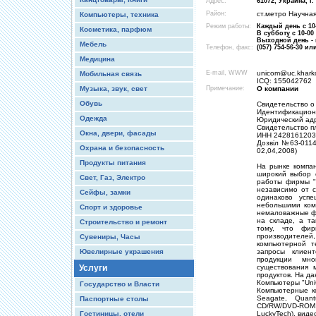
Адрес:
61072, Украина, г
Район:
cт.метро Научна
Компьютеры, техника
Режим работы:
Каждый день с 10-
Косметика, парфюм
В субботу с 10-00
Выходной день -
Мебель
Телефон, факс:
(057) 754-56-30 ил
Медицина
E-mail, WWW
unicom@uc.kharko
Мобильная связь
ICQ: 155042762
Музыка, звук, свет
Примечание:
О компании
Обувь
Свидетельство о
Идентификационн
Одежда
Юридический адре
Свидетельство п
Окна, двери, фасады
ИНН 2428161203
Дозвіл №63-0114
Охрана и безопасность
02,04,2008)
Продукты питания
На рынке компан
широкий выбор 
Свет, Газ, Электро
работы фирмы "
независимо от 
Сейфы, замки
одинаково усп
небольшими ком
Спорт и здоровье
немаловажные фа
на складе, а т
Строительство и ремонт
тому, что фир
производителей
Сувениры, Часы
компьютерной т
Ювелирные украшения
запросы клиен
продукции мно
Услуги
существования 
продуктов. На д
Компьютеры "Un
Государство и Власти
Компьютерные ком
Seagate, Quant
Паспортные столы
CD/RW/DVD-ROM,
Гостиницы, отели
LuckyTech), видео