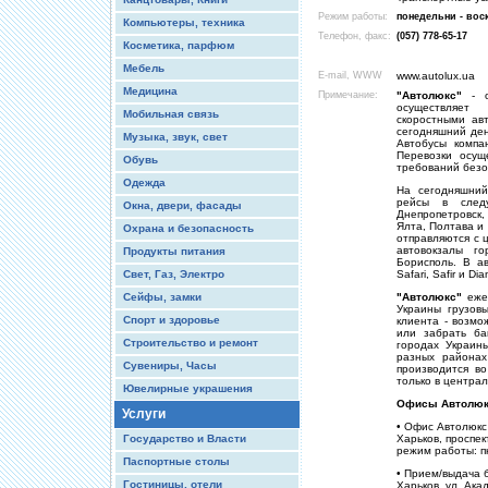
Режим работы:
понедельни - воск
Компьютеры, техника
Телефон, факс:
(057) 778-65-17
Косметика, парфюм
Мебель
E-mail, WWW
www.autolux.ua
Медицина
Примечание:
"Автолюкс"
- о
осуществляет
Мобильная связь
скоростными ав
сегодняшний ден
Музыка, звук, свет
Автобусы компа
Перевозки осущ
Обувь
требований безо
Одежда
На сегодняшний
рейсы в следу
Окна, двери, фасады
Днепропетровск,
Ялта, Полтава и
Охрана и безопасность
отправляются с 
автовокзалы г
Продукты питания
Борисполь. В ав
Свет, Газ, Электро
Safari, Safir и D
Сейфы, замки
"Автолюкс"
ежед
Украины грузовы
Спорт и здоровье
клиента - возмо
или забрать ба
Строительство и ремонт
городах Украины
разных районах
Сувениры, Часы
производится во
только в центра
Ювелирные украшения
Офисы Автолюк
Услуги
• Офис Автолюкс
Государство и Власти
Харьков, проспек
режим работы: пн
Паспортные столы
• Прием/выдача б
Гостиницы, отели
Харьков, ул. Ак