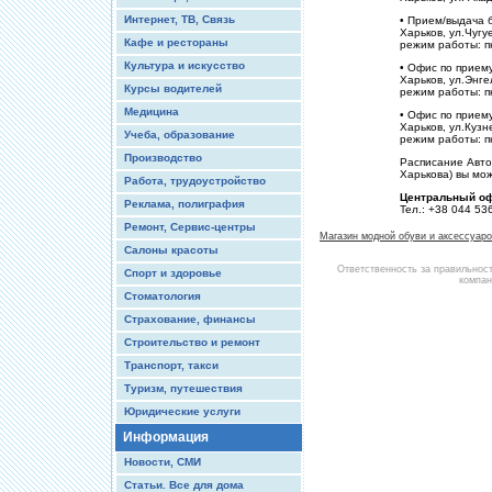
Интернет, ТВ, Связь
• Прием/выдача б
Харьков, ул.Чугу
Кафе и рестораны
режим работы: пн
Культура и искусство
• Офис по приему
Харьков, ул.Энге
Курсы водителей
режим работы: пн
Медицина
• Офис по приему
Харьков, ул.Кузн
Учеба, образование
режим работы: пн
Производство
Расписание Авто
Харькова) вы мож
Работа, трудоустройство
Центральный о
Реклама, полиграфия
Тел.: +38 044 53
Ремонт, Сервис-центры
Магазин модной обуви и аксессуар
Салоны красоты
Ответственность за правильнос
Спорт и здоровье
компан
Стоматология
Страхование, финансы
Строительство и ремонт
Транспорт, такси
Туризм, путешествия
Юридические услуги
Информация
Новости, СМИ
Статьи. Все для дома