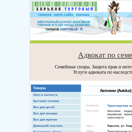
|
|
ГЛАВНАЯ
КАРТА САЙТА
РЕКЛАМА
ЭЛЕКТРОННЫЙ КАТАЛОГ МАГАЗИНОВ
ТОВАРОВ И УСЛУГ города ХАРЬКОВА
®
ТОРГОВЫЙ
“
ХАРЬКОВ
”
Адвокат по сем
Семейные споры. Защита прав и интер
Услуги адвоката по наследс
Товары
Автолюкс (Autolux)
Авто и запчасти
Бытовая техника
Название:
Транспортная к
Все для детей
Описание:
Автолюкс - лиди
Все для женщин
перевозки, пере
транспорта
Все для мужчин
Домашний текстиль
Адрес:
Харьков, ул. Ака
Район:
Транспортные ус
Канцтовары, Книги