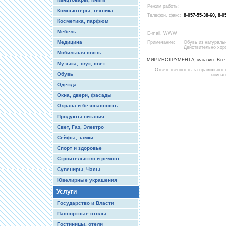
Режим работы:
Компьютеры, техника
Телефон, факс:
8-057-55-38-60, 8-0
Косметика, парфюм
Мебель
E-mail, WWW
Медицина
Примечание:
Обувь из натураль
Действительно хоро
Мобильная связь
МИР ИНСТРУМЕНТА, магазин. Все 
Музыка, звук, свет
Ответственность за правильнос
Обувь
компан
Одежда
Окна, двери, фасады
Охрана и безопасность
Продукты питания
Свет, Газ, Электро
Сейфы, замки
Спорт и здоровье
Строительство и ремонт
Сувениры, Часы
Ювелирные украшения
Услуги
Государство и Власти
Паспортные столы
Гостиницы, отели