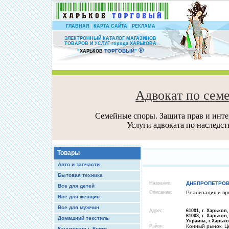
|
|
ГЛАВНАЯ
КАРТА САЙТА
РЕКЛАМА
ЭЛЕКТРОННЫЙ КАТАЛОГ МАГАЗИНОВ
ТОВАРОВ И УСЛУГ города ХАРЬКОВА
®
ТОРГОВЫЙ
“
ХАРЬКОВ
”
Адвокат по сем
Семейные споры. Защита прав и интер
Услуги адвоката по наследс
Товары
Авто и запчасти
Бытовая техника
Название:
ДНЕПРОПЕТРОВС
Все для детей
Описание:
Реализация и пр
Все для женщин
Все для мужчин
Адрес:
61001, г. Харьков,
61003, г. Харьков
Домашний текстиль
Украина, г.Харьк
Район:
Конный рынок, Ц
Канцтовары, Книги