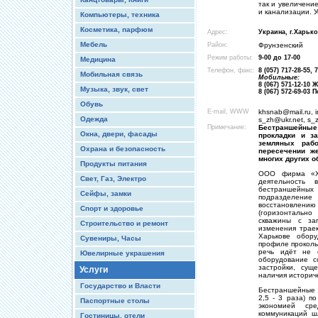
так и увеличени
и канализации. У
Компьютеры, техника
Косметика, парфюм
Адрес:
Украина, г.Харько
Мебель
Район:
Фрунзенский
Режим работы:
9-00 до 17-00
Медицина
Телефон, факс:
8 (057) 717-28-55, 
Мобильная связь
Мобильные:
8 (067) 571-12-1
Музыка, звук, свет
8 (067) 572-69-0
Обувь
E-mail, WWW
khsnab@mail.ru, 
Одежда
s_zh@ukr.net, s_
Примечание:
Бестраншейные 
Окна, двери, фасады
прокладки и з
земляных рабо
Охрана и безопасность
пересечении же
многих других о
Продукты питания
ООО фирма «Ха
Свет, Газ, Электро
деятельность
бестраншейных 
Сейфы, замки
подразделени
восстановлению
Спорт и здоровье
(горизонтально
скважины с за
Строительство и ремонт
изменения траек
Харькове обор
Сувениры, Часы
профиле проколы
речь идёт не 
Ювелирные украшения
оборудование с
застройки, сущ
Услуги
наличия историче
Государство и Власти
Бестраншейные т
2,5 - 3 раза) п
Паспортные столы
экономией ср
коммуникаций ш
Гостиницы, отели