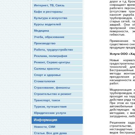
дорог и т.д. Кр
сокращают время
Интернет, ТВ, Связь
рабочего персон
(отсутствие тр
Кафе и рестораны
наносят ущерба
Культура и искусство
трубопроводов,
старых сетей, г
Курсы водителей
аварий. Они об
пропускной спо
Медицина
поверхности, э
гибкостью.
Учеба, образование
Применение т
Производство
существенно сни
продукции предп
Работа, трудоустройство
Услуги ООО «Ха
Реклама, полиграфия
Новые нормат
Ремонт, Сервис-центры
градостроитель
технологий дл
Салоны красоты
Бестраншейные
методы монтаж
Спорт и здоровье
преодоления 
насыщенности ко
Стоматология
работ.
Страхование, финансы
Модернизация и
трубопроводов, 
Строительство и ремонт
проходят на тер
действии ряда те
Транспорт, такси
При этом их тра
автомобильные 
Туризм, путешествия
действующих п
Юридические услуги
методами, с вне
затруднена, либ
Информация
Решением задач
строительстве,
Новости, СМИ
нестандартных, 
видов бестранше
Статьи. Все для дома