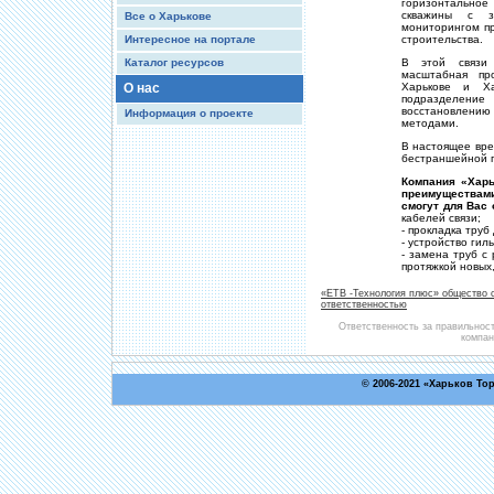
горизонтальное
скважины с за
Все о Харькове
мониторингом пр
Интересное на портале
строительства.
Каталог ресурсов
В этой связи 
масштабная пр
О нас
Харькове и Ха
подразделени
восстановлению
Информация о проекте
методами.
В настоящее вре
бестраншейной п
Компания «Харь
преимущества
смогут для Вас 
кабелей связи;
- прокладка труб
- устройство гил
- замена труб с
протяжкой новых,
«ЕТВ -Технология плюс» общество 
ответственностью
Ответственность за правильнос
компан
© 2006-2021 «
Харьков То