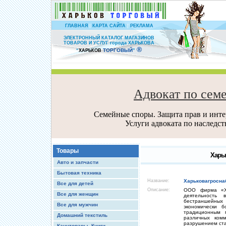
|
|
ГЛАВНАЯ
КАРТА САЙТА
РЕКЛАМА
ЭЛЕКТРОННЫЙ КАТАЛОГ МАГАЗИНОВ
ТОВАРОВ И УСЛУГ города ХАРЬКОВА
®
ТОРГОВЫЙ
“
ХАРЬКОВ
”
Адвокат по сем
Семейные споры. Защита прав и интер
Услуги адвоката по наследс
Товары
Харьк
Авто и запчасти
Бытовая техника
Название:
Харьковагросна
Все для детей
Описание:
ООО фирма «Ха
Все для женщин
деятельность
бестраншейных
Все для мужчин
экономически 
традиционным 
Домашний текстиль
различных ком
разрушением ста
Канцтовары, Книги