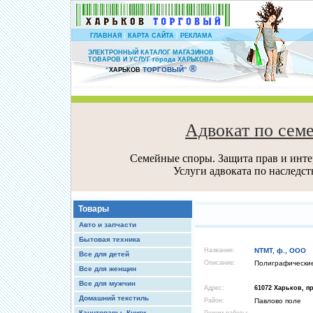
|
|
ГЛАВНАЯ
КАРТА САЙТА
РЕКЛАМА
ЭЛЕКТРОННЫЙ КАТАЛОГ МАГАЗИНОВ
ТОВАРОВ И УСЛУГ города ХАРЬКОВА
®
ТОРГОВЫЙ
“
ХАРЬКОВ
”
Адвокат по сем
Семейные споры. Защита прав и интер
Услуги адвоката по наследс
Товары
Авто и запчасти
Бытовая техника
Название:
NTMT, ф., ООО
Все для детей
Описание:
Полиграфические
Все для женщин
Все для мужчин
Адрес:
61072 Харьков, пр.
Домашний текстиль
Район:
Павлово поле
Канцтовары, Книги