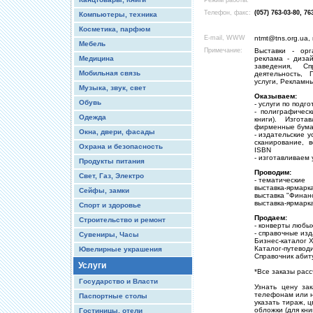
Режим работы:
Телефон, факс:
(057) 763-03-80, 76
Компьютеры, техника
Косметика, парфюм
E-mail, WWW
ntmt@tns.org.ua,
Мебель
Примечание:
Выставки - орг
Медицина
реклама - диза
заведения, Сп
Мобильная связь
деятельность, 
услуги, Рекламны
Музыка, звук, свет
Оказываем:
Обувь
- услуги по подг
- полиграфическ
Одежда
книги). Изгот
фирменные бумаж
Окна, двери, фасады
- издательские у
сканирование, в
Охрана и безопасность
ISBN
- изготавливаем 
Продукты питания
Проводим:
Свет, Газ, Электро
- тематические
выставка-ярмарк
Сейфы, замки
выставка "Финанс
выставка-ярмарка
Спорт и здоровье
Продаем:
Строительство и ремонт
- конверты любы
- справочные изд
Сувениры, Часы
Бизнес-каталог 
Каталог-путевод
Ювелирные украшения
Справочник абит
Услуги
*Все заказы рас
Государство и Власти
Узнать цену за
телефонам или н
Паспортные столы
указать тираж, ц
обложки (для кни
Гостиницы, отели