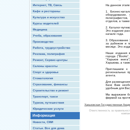
Интернет, ТВ, Связь
На данном этапе
Кафе и рестораны
1. Бизнес-катал
оборудование, 
Культура и искусство
полиграфистов
отделов, а также
Курсы водителей
2. Каталог-путев
Медицина
Это издание рас
начале года.
Учеба, образование
3. Образование 
Производство
за рубежом и п
месяце. Это изд
Работа, трудоустройство
Наши издания в
Реклама, полиграфия
города ("Books"
"Харьков книга
Ремонт, Сервис-центры
Харькова, а такж
Салоны красоты
Приглашаем к 
Спорт и здоровье
региональных п
агента.
Стоматология
Для размещени
Страхование, финансы
базе Вам необ
удобным для Вас
Строительство и ремонт
Мы выражаем бл
Транспорт, такси
фирмой на протя
Туризм, путешествия
Харьковская Государственная Акад
Юридические услуги
Ответственность за правильнос
компан
Информация
Новости, СМИ
Статьи. Все для дома