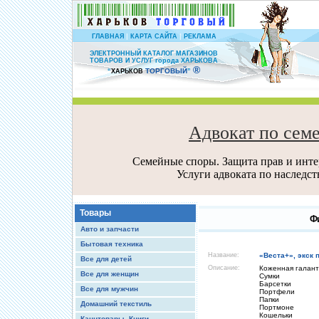
|
|
ГЛАВНАЯ
КАРТА САЙТА
РЕКЛАМА
ЭЛЕКТРОННЫЙ КАТАЛОГ МАГАЗИНОВ
ТОВАРОВ И УСЛУГ города ХАРЬКОВА
®
ТОРГОВЫЙ
“
ХАРЬКОВ
”
Адвокат по сем
Семейные споры. Защита прав и интер
Услуги адвоката по наследс
Товары
Фи
Авто и запчасти
Бытовая техника
Название:
«Веста+», экск 
Все для детей
Описание:
Коженная галант
Все для женщин
Сумки
Барсетки
Все для мужчин
Портфели
Папки
Домашний текстиль
Портмоне
Кошельки
Канцтовары, Книги