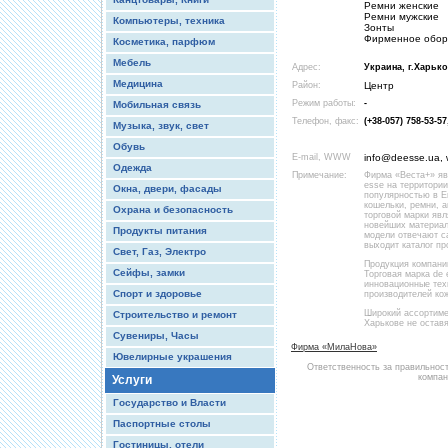
Ремни женские
Ремни мужские
Компьютеры, техника
Зонты
Фирменное обор
Косметика, парфюм
Мебель
Адрес:
Украина, г.Харько
Медицина
Район:
Центр
Режим работы:
-
Мобильная связь
Телефон, факс:
(+38-057) 758-53-57
Музыка, звук, свет
Обувь
E-mail, WWW
info@deesse.ua,
Одежда
Примечание:
Фирма «Веста+» яв
esse на территори
Окна, двери, фасады
популярностью в Ев
кошельки, ремни, 
Охрана и безопасность
торговой марки яв
новейших материал
Продукты питания
модели отвечают с
выходит каталог п
Свет, Газ, Электро
Продукция компани
Сейфы, замки
Торговая марка de
инновационные тех
Спорт и здоровье
производителей ко
Широкий ассортимен
Строительство и ремонт
Харькове не остав
Сувениры, Часы
Фирма «МилаНова»
Ювелирные украшения
Ответственность за правильнос
компан
Услуги
Государство и Власти
Паспортные столы
Гостиницы, отели