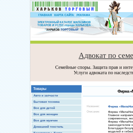
|
|
ГЛАВНАЯ
КАРТА САЙТА
РЕКЛАМА
ЭЛЕКТРОННЫЙ КАТАЛОГ МАГАЗИНОВ
ТОВАРОВ И УСЛУГ города ХАРЬКОВА
®
ТОРГОВЫЙ
“
ХАРЬКОВ
”
Адвокат по сем
Семейные споры. Защита прав и интер
Услуги адвоката по наследс
Товары
Фирма «М
Авто и запчасти
Бытовая техника
Название:
Фирма «МилаНо
Все для детей
Описание:
Фирма «МилаНова
Все для женщин
Главное направл
современных, мо
Все для мужчин
Фирма «МилаНова
законодателем з
Домашний текстиль
Благодаря безуп
моделей и гибко
Канцтовары, Книги