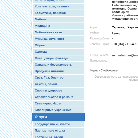
приобрела добро
Собственный отд
Компьютеры, техника
ежегодно более 
коллекциях.
Косметика, парфюм
Лучшие работник
управления прои
Мебель
Медицина
Адрес:
Украина, г.Харько
Мобильная связь
Район:
Центр
Музыка, звук, свет
Режим работы:
-
Телефон, факс:
+38 (057) 771-64-21
Обувь
Одежда
E-mail, WWW
mn_milanova@mail
Окна, двери, фасады
Примечание:
-
Охрана и безопасность
Фирма «Слобожанка»
Продукты питания
Ответственность за правильнос
Свет, Газ, Электро
компан
Сейфы, замки
Спорт и здоровье
Строительство и ремонт
Сувениры, Часы
Ювелирные украшения
Услуги
Государство и Власти
Паспортные столы
Гостиницы, отели