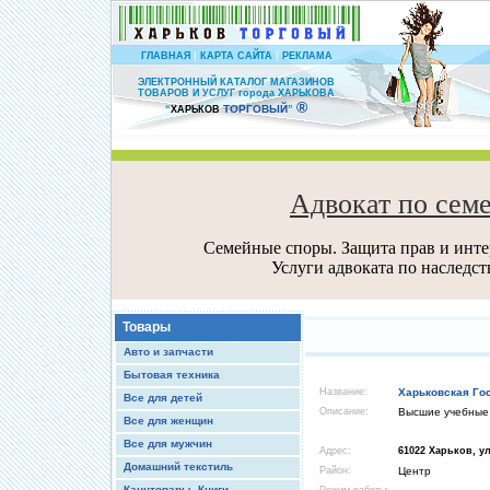
|
|
ГЛАВНАЯ
КАРТА САЙТА
РЕКЛАМА
ЭЛЕКТРОННЫЙ КАТАЛОГ МАГАЗИНОВ
ТОВАРОВ И УСЛУГ города ХАРЬКОВА
®
ТОРГОВЫЙ
“
ХАРЬКОВ
”
Адвокат по сем
Семейные споры. Защита прав и интер
Услуги адвоката по наследс
Товары
Авто и запчасти
Бытовая техника
Название:
Харьковская Го
Все для детей
Описание:
Высшие учебные
Все для женщин
Все для мужчин
Адрес:
61022 Харьков, у
Домашний текстиль
Район:
Центр
Канцтовары, Книги