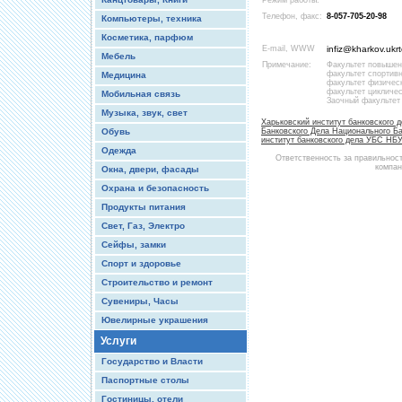
Режим работы:
Телефон, факс:
8-057-705-20-98
Компьютеры, техника
Косметика, парфюм
E-mail, WWW
infiz@kharkov.ukrt
Мебель
Примечание:
Факультет повышен
факультет спортивн
Медицина
факультет физическ
факультет цикличес
Мобильная связь
Заочный факультет 
Музыка, звук, свет
Харьковский институт банковского 
Обувь
Банковского Дела Национального 
институт банковского дела УБС НБ
Одежда
Ответственность за правильнос
компан
Окна, двери, фасады
Охрана и безопасность
Продукты питания
Свет, Газ, Электро
Сейфы, замки
Спорт и здоровье
Строительство и ремонт
Сувениры, Часы
Ювелирные украшения
Услуги
Государство и Власти
Паспортные столы
Гостиницы, отели