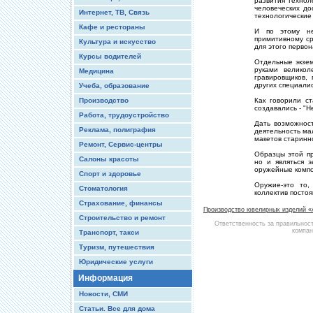
развития технол
человеческих д
Интернет, ТВ, Связь
технологические
Кафе и рестораны
И по этому не
примитивному с
Культура и искусство
для этого перво
Курсы водителей
Отдельные экзе
руками великол
Медицина
гравировщиков, 
других специалис
Учеба, образование
Производство
Как говорили с
создавались - "Н
Работа, трудоустройство
Дать возможност
Реклама, полиграфия
деятельность ма
макетов старинн
Ремонт, Сервис-центры
Образцы этой пр
Салоны красоты
но и являться 
оружейные комп
Спорт и здоровье
Оружие-это то,
Стоматология
коллектив постоя
Страхование, финансы
Производство ювелирных изделий 
Строительство и ремонт
Ответственность за правильнос
компан
Транспорт, такси
Туризм, путешествия
Юридические услуги
Информация
Новости, СМИ
Статьи. Все для дома