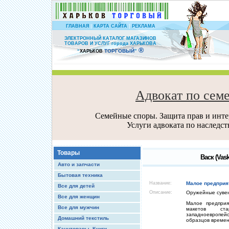
|
|
ГЛАВНАЯ
КАРТА САЙТА
РЕКЛАМА
ЭЛЕКТРОННЫЙ КАТАЛОГ МАГАЗИНОВ
ТОВАРОВ И УСЛУГ города ХАРЬКОВА
®
ТОРГОВЫЙ
“
ХАРЬКОВ
”
Адвокат по сем
Семейные споры. Защита прав и интер
Услуги адвоката по наследс
Товары
Васк (Vas
Авто и запчасти
Бытовая техника
Название:
Малое предприят
Все для детей
Описание:
Оружейные суве
Все для женщин
Малое предприя
Все для мужчин
макетов ста
западноевропей
Домашний текстиль
образцов времен
Канцтовары, Книги