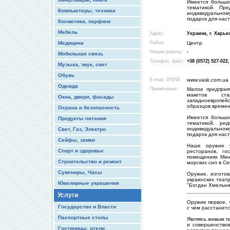
Имеется большо
тематикой. Пр
Компьютеры, техника
индивидуальном
подарок для нас
Косметика, парфюм
Мебель
Адрес:
Украина, г. Харьк
Медицина
Район:
Центр
Режим работы:
-
Мобильная связь
Телефон, факс:
+38 (0572) 527-022,
Музыка, звук, свет
Обувь
E-mail, WWW
www.vask.com.ua
Одежда
Примечание:
Малое предприя
макетов ста
Окна, двери, фасады
западноевропей
образцов времен
Охрана и безопасность
Имеется большо
Продукты питания
тематикой. ре
индивидуальном
Свет, Газ, Электро
подарок для нас
Сейфы, замки
Наше оружие у
Спорт и здоровье
ресторанов, го
помещениях Мин
Строительство и ремонт
морских сил в Се
Сувениры, Часы
Оружие, изготов
украинских теат
Ювелирные украшения
"Богдан Хмельниц
Услуги
Оружие первое, 
Государство и Власти
с чем расстанетс
Паспортные столы
Являясь живым п
и совершенство
Гостиницы, отели