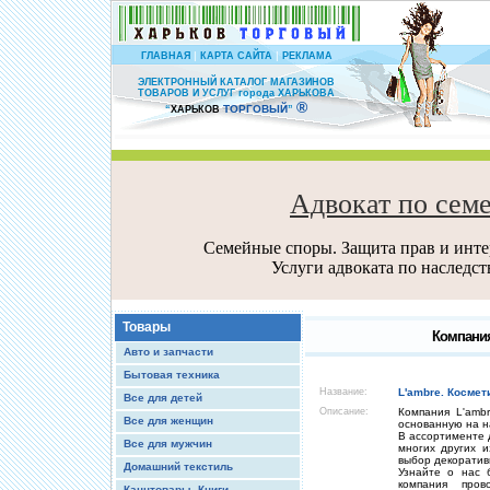
|
|
ГЛАВНАЯ
КАРТА САЙТА
РЕКЛАМА
ЭЛЕКТРОННЫЙ КАТАЛОГ МАГАЗИНОВ
ТОВАРОВ И УСЛУГ города ХАРЬКОВА
®
ТОРГОВЫЙ
“
ХАРЬКОВ
”
Адвокат по сем
Семейные споры. Защита прав и интер
Услуги адвоката по наследс
Товары
Компания
Авто и запчасти
Бытовая техника
Название:
L'ambre. Космет
Все для детей
Описание:
Компания L'amb
Все для женщин
основанную на н
В ассортименте 
Все для мужчин
многих других и
выбор декоратив
Домашний текстиль
Узнайте о нас б
компания пров
Канцтовары, Книги