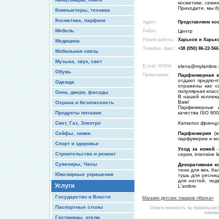
косметике, семи
Приходите, мы б
Компьютеры, техника
Косметика, парфюм
Адрес:
Представляем кос
Мебель
Район:
Центр
Режим работы:
Харьков и Харьк
Медицина
Телефон, факс:
+38 (050) 86-22-566
Мобильная связь
Музыка, звук, свет
E-mail, WWW
elena@mylambre.
Обувь
Примечание:
Парфюмерная к
отдают предпоч
Одежда
отражены как с
популярная класс
Окна, двери, фасады
В нашей коллекц
Вам!
Охрана и безопасность
Парфюмерные и
Продукты питания
качества ISO 90
Свет, Газ, Электро
Каталог француз
Сейфы, замки
Парфюмерия
(ж
парфумерии и ко
Спорт и здоровье
Уход за кожей
-
Строительство и ремонт
серия, intensive 
Сувениры, Часы
Декоративная к
тени для век, ба
Ювелирные украшения
тушь для ресниц
для ногтей, под
Услуги
L'ambre.
Государство и Власти
Магазин детских товаров «Кроха»
Паспортные столы
Ответственность за правильнос
компан
Гостиницы, отели