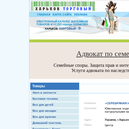
|
|
ГЛАВНАЯ
КАРТА САЙТА
РЕКЛАМА
ЭЛЕКТРОННЫЙ КАТАЛОГ МАГАЗИНОВ
ТОВАРОВ И УСЛУГ города ХАРЬКОВА
®
ТОРГОВЫЙ
“
ХАРЬКОВ
”
Адвокат по сем
Семейные споры. Защита прав и интер
Услуги адвоката по наследс
Товары
Авто и запчасти
Бытовая техника
Название:
«СЕРЕБРЯНАЯ Н
Все для детей
Описание:
Ювелирные издел
Все для женщин
натуральными ка
Все для мужчин
Адрес:
Украина, г.Харько
Домашний текстиль
Район:
Центр
Канцтовары, Книги