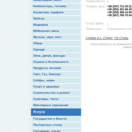
Режим работы:
-
Компьютеры, техника
Телефон, факс:
+38 (057) 731-35-31
+38 (050) 301-98-35
Косметика, парфюм
+38 (050) 406-14-00
+38 (067) 785-75-54
Мебель
E-mail, WWW
-
Медицина
Примечание:
Склад-магазин опт
Мобильная связь
Музыка, звук, свет
ГУРКИН И.А. СПДФЛ, ТМ СТИЛЬ
Обувь
Ответственность за правильнос
компан
Одежда
Окна, двери, фасады
Охрана и безопасность
Продукты питания
Свет, Газ, Электро
Сейфы, замки
Спорт и здоровье
Строительство и ремонт
Сувениры, Часы
Ювелирные украшения
Услуги
Государство и Власти
Паспортные столы
Гостиницы, отели