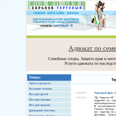
|
|
ГЛАВНАЯ
КАРТА САЙТА
РЕКЛАМА
ЭЛЕКТРОННЫЙ КАТАЛОГ МАГАЗИНОВ
ТОВАРОВ И УСЛУГ города ХАРЬКОВА
®
ТОРГОВЫЙ
“
ХАРЬКОВ
”
Адвокат по сем
Семейные споры. Защита прав и интер
Услуги адвоката по наследс
Товары
То
Авто и запчасти
Бытовая техника
Название:
Торговый Дом «
Все для детей
Описание:
ТД "Аметист-В"
Все для женщин
изделий из сер
экспозиционного
Все для мужчин
В ассортименте
Серьги, Кольца,
Домашний текстиль
же: седства по
футляры, Класс
Канцтовары, Книги