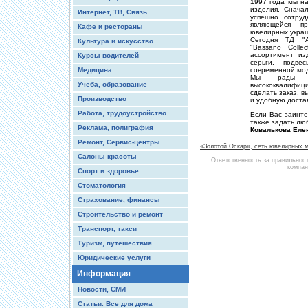
1997 года мы н
изделия. Снача
Интернет, ТВ, Связь
успешно сотруд
являющейся п
Кафе и рестораны
ювелирных укра
Сегодня ТД "А
Культура и искусство
"Bassano Coll
ассортимент из
Курсы водителей
серьги, подве
Медицина
современной мод
Мы рады п
Учеба, образование
высококвалифи
сделать заказ, 
Производство
и удобную доста
Работа, трудоустройство
Если Вас заинте
также задать лю
Реклама, полиграфия
Ковалькова Елен
Ремонт, Сервис-центры
«Золотой Оскар», сеть ювелирных м
Салоны красоты
Ответственность за правильнос
компан
Спорт и здоровье
Стоматология
Страхование, финансы
Строительство и ремонт
Транспорт, такси
Туризм, путешествия
Юридические услуги
Информация
Новости, СМИ
Статьи. Все для дома