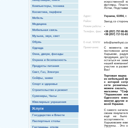
искусственной к
футляры, Пласт
Компьютеры, техника
Лотки, Подставки
Косметика, парфюм
Адрес:
Украина, 61004, г
Мебель
Район:
Заезд со сторон
Медицина
Режим работы:
-
Мобильная связь
Телефон, факс:
+38 (057) 757-86-86
+38 (057) 717-51-63
Музыка, звук, свет
Обувь
E-mail, WWW
info@amethyst.co
Примечание:
С момента сво
Одежда
постоянное акти
Окна, двери, фасады
Харькове, раду
продукции, дост
Охрана и безопасность
остаться не зам
нашей компании!
Продукты питания
участие в разви
Вас!
Свет, Газ, Электро
Торговая марка 
Сейфы, замки
из небольшой ф
с которой сот
Спорт и здоровье
сети розничны
можем сказать,
Строительство и ремонт
магазины "Соф
"Украинские юв
Сувениры, Часы
Одесского ювел
многие другие 
Ювелирные украшения
всей Украине.
Услуги
C самого начала
своим покупател
Государство и Власти
ещё не было 
ассортименте.
Паспортные столы
Харьковским юве
Украины. . Это 
Гостиницы, отели