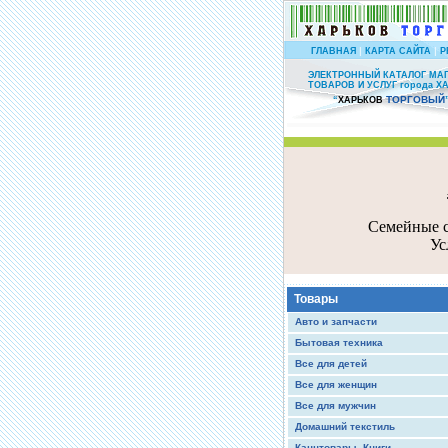
|
|
ГЛАВНАЯ
КАРТА САЙТА
Р
ЭЛЕКТРОННЫЙ КАТАЛОГ МА
ТОВАРОВ И УСЛУГ города Х
ТОРГОВЫЙ
“
ХАРЬКОВ
Семейные с
Ус
Товары
Авто и запчасти
Бытовая техника
Все для детей
Все для женщин
Все для мужчин
Домашний текстиль
Канцтовары, Книги