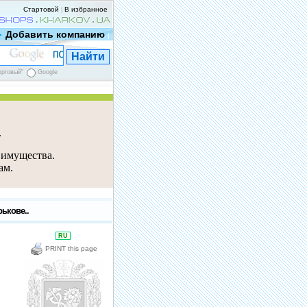
Стартовой
В избранное
|
Добавить компанию
|
орговый"
Google
е
 имущества.
ам.
ькове..
RU
PRINT this page