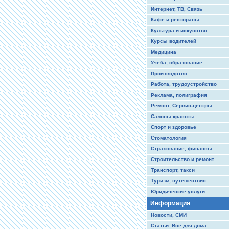
Интернет, ТВ, Связь
Кафе и рестораны
Культура и искусство
Курсы водителей
Медицина
Учеба, образование
Производство
Работа, трудоустройство
Реклама, полиграфия
Ремонт, Сервис-центры
Салоны красоты
Спорт и здоровье
Стоматология
Страхование, финансы
Строительство и ремонт
Транспорт, такси
Туризм, путешествия
Юридические услуги
Информация
Новости, СМИ
Статьи. Все для дома