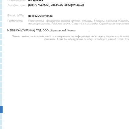
Режим работы:
нет данных
Телефон, факс:
(8-057) 704-25-50, 704-25-25, (8050)323-65-70
E-mail, WWW
gelios2004@list.ru
Примечание:
Пиротехника - феерверки, ракеты, шутихи, питарды. Вулканы, фонтаны. Наземны
летающие ракеты. Римские свечи. Салютные установки. Сценическая пиротехни
МЭРИ КЭЙ (УКРАИНА) ЛТД, ООО, Харьковский Филиал
::
Ответственность за правильность и актуальность информации несет представитель компани
компании. Если Вы обнаружили ошибку - сообщите нам об этом. Сп