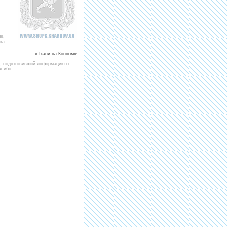
е,
ка.
«Ткани на Конном»
и, подготовивший информацию о
асибо.