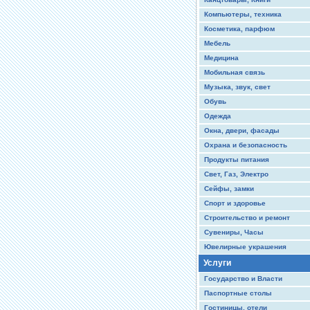
Компьютеры, техника
Косметика, парфюм
Мебель
Медицина
Мобильная связь
Музыка, звук, свет
Обувь
Одежда
Окна, двери, фасады
Охрана и безопасность
Продукты питания
Свет, Газ, Электро
Сейфы, замки
Спорт и здоровье
Строительство и ремонт
Сувениры, Часы
Ювелирные украшения
Услуги
Государство и Власти
Паспортные столы
Гостиницы, отели