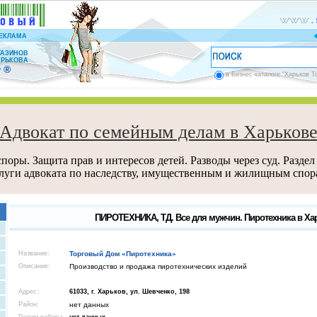
ЕКЛАМА
ГАЗИНОВ
АРЬКОВА
®
”
в Бизнес-каталоге "Харьков Т
Адвокат по семейным делам в Харьков
поры. Защита прав и интересов детей. Разводы через суд. Раздел
луги адвоката по наследству, имущественным и жилищным спор
ПИРОТЕХНИКА, ТД. Все для мужчин. Пиротехника в Хар
Название:
Торговый Дом «Пиротехника»
Описание:
Производство и продажа пиротехнических изделий
Адрес:
61033, г. Харьков, ул. Шевченко, 198
Район:
нет данных