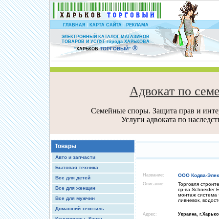
|
|
ГЛАВНАЯ
КАРТА САЙТА
РЕКЛАМА
ЭЛЕКТРОННЫЙ КАТАЛОГ МАГАЗИНОВ
ТОВАРОВ И УСЛУГ города ХАРЬКОВА
®
ТОРГОВЫЙ
“
ХАРЬКОВ
”
Адвокат по сем
Семейные споры. Защита прав и интер
Услуги адвоката по наследс
Товары
Авто и запчасти
Бытовая техника
Название:
ООО Кодва-Элек
Все для детей
Описание:
Торговля строит
Все для женщин
пр-ва Schneider 
монтаж система 
Все для мужчин
ливневок, водос
Домашний текстиль
Адрес:
Украина, г.Харько
Канцтовары, Книги