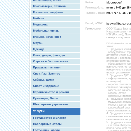
Район:
Московский
Компьютеры, техника
Режим работы:
пн-пт с 9-00 до 18
Косметика, парфюм
Телефон, факс:
(057) 717-47-15, 71
Мебель
E-mail, WWW
kodwa@bars.net.
Медицина
Примечание:
ООО “Кодва-Электри
Мобильная связь
Наша компания – о
ИЭК (Россия), Про
Музыка, звук, свет
склада и под заказ
Обувь
Обобщённый список
заказ:
Одежда
1. Продукция компа
- оборудование тор
Окна, двери, фасады
автоматические вык
вводные и распред
электрофурнитура;
Охрана и безопасность
- оборудование тор
выключатели, устро
Продукты питания
измерительные реле
шкафы управления 
Свет, Газ, Электро
2. Продукция ДКС 
- гофрированная, 
Сейфы, замки
полимеров);
- коробки ответви
Спорт и здоровье
степенью защищённ
- кабельные каналы
Строительство и ремонт
- короба, лотки;
- крепёжные присп
Сувениры, Часы
3. Продукция комп
- модульная аппара
Ювелирные украшения
- корпуса щитов, ш
- широчайший спек
Услуги
светосигнальная ар
4. Продукция комп
- автоматические в
Государство и Власти
кнопочные посты у
5. Продукция комп
Паспортные столы
- системы обогрева
использованием гр
Гостиницы, отели