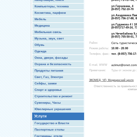
(8-057) 71-727-54, 
Компьютеры, техника
ул.Гиршмана, 4
(8-057) 752-10-70
Косметика, парфюм
ул.Академика Павл
(8-057) 756-17-88, 
Мебель
ул.Гуданова 4 \ 10
Медицина
(8-057)717-49-24, 7
Мобильная связь
ул.Чичибабина 9,
(8-057) 705-50-01, 
Музыка, звук, свет
Район:
Сеть туристическ
Обувь
Режим работы:
10.00 - 20.00
Одежда
Телефон, факс:
тел. (8-057) 756-17
Окна, двери, фасады
Охрана и безопасность
E-mail, WWW
azimut@onet.com
Продукты питания
Примечание:
Туры от эконом до
Свет, Газ, Электро
ЭКОМЕД, ЧП, Медицинский центр
Сейфы, замки
Ответственность за правильнос
компан
Спорт и здоровье
Строительство и ремонт
Сувениры, Часы
Ювелирные украшения
Услуги
Государство и Власти
Паспортные столы
Гостиницы, отели