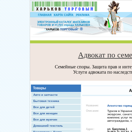
|
|
ГЛАВНАЯ
КАРТА САЙТА
РЕКЛАМА
ЭЛЕКТРОННЫЙ КАТАЛОГ МАГАЗИНОВ
ТОВАРОВ И УСЛУГ города ХАРЬКОВА
®
ТОРГОВЫЙ
“
ХАРЬКОВ
”
Адвокат по сем
Семейные споры. Защита прав и интер
Услуги адвоката по наследс
Товары
А
Авто и запчасти
Бытовая техника
Название:
Агентство горящ
Все для детей
Описание:
Туризм в Украине
Все для женщин
экскурсии, санат
комплекс услуг п
Все для мужчин
автогражданка, 
Домашний текстиль
Адрес:
ул. Бакулина,1
Канцтовары, Книги