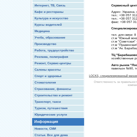
Интернет, ТВ, Связь
Сервисный цент
Кафе и рестораны
Адрес: Украина, 
тел.: +38 057 31
Культура и искусство
тел.: +38 057 31
факс: +38 057 31
Курсы водителей
Специализирова
Медицина
тел. для связи: 8
Учеба, образование
ст.м "Южный вокз
ст.м "Советская"
Производство
ст.м "Пушкинская
ст.м "Ак. Бараба
Работа, трудоустройство
ТЦ "Барабашово
Реклама, полиграфия
хозяйственные р
Ремонт, Сервис-центры
Авто рынок "Ло
павильон №90, т
Салоны красоты
Спорт и здоровье
LOCKS, специализированный магаз
Ответственность за правильнос
Стоматология
компан
Страхование, финансы
Строительство и ремонт
Транспорт, такси
Туризм, путешествия
Юридические услуги
Информация
Новости, СМИ
Статьи. Все для дома