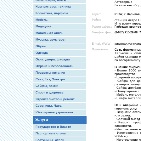
Автосервис
Банковское обор
Компьютеры, техника
Косметика, парфюм
Адрес:
61052, г. Харьков
Мебель
Район:
станция метро П
И по всему город
Медицина
Режим работы:
Работаем круглос
Телефон, факс:
(8-057) 715-22-08, 
Мобильная связь
Музыка, звук, свет
E-mail, WWW
info@medvezhatni
Обувь
Примечание:
Сеть фирменны
Одежда
Харькове и обл
район станции м
Окна, двери, фасады
по ассортименту
Охрана и безопасность
В наших фирмен
- Более 1000 в
Продукты питания
производства.
- Широкий ассор
Свет, Газ, Электро
- Сейфы для до
размеров, огнеу
Сейфы, замки
- Сейфы для бан
- Огнеупорные с 
Спорт и здоровье
- Мебель металл
- Шкафы металли
Строительство и ремонт
Наш аварийно 
Сувениры, Часы
перечень услуг:
- Вскрытие авто
Ювелирные украшения
или замка.
- Срочный выезд
Услуги
- Ремонт, про
сложности.
Государство и Власти
- Изготовление к
- Изготовление 
Паспортные столы
2004г.в.)
- Изготовление 
Гостиницы, отели