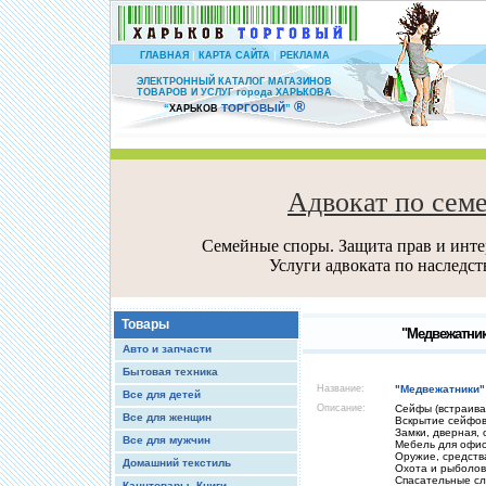
|
|
ГЛАВНАЯ
КАРТА САЙТА
РЕКЛАМА
ЭЛЕКТРОННЫЙ КАТАЛОГ МАГАЗИНОВ
ТОВАРОВ И УСЛУГ города ХАРЬКОВА
®
ТОРГОВЫЙ
“
ХАРЬКОВ
”
Адвокат по сем
Семейные споры. Защита прав и интер
Услуги адвоката по наследс
Товары
"Медвежатник
Авто и запчасти
Бытовая техника
Название:
"Медвежатники"
Все для детей
Описание:
Сейфы (встраива
Все для женщин
Вскрытие сейфов
Замки, дверная,
Все для мужчин
Мебель для офис
Оружие, средст
Домашний текстиль
Охота и рыболов
Спасательные с
Канцтовары, Книги