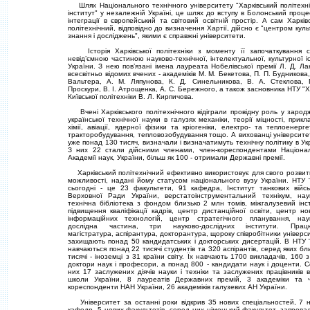
Шлях Нацiонального технiчного унiверситету "Харкiвський полiтехн
iнститут" у незалежнiй Українi, це шлях до вступу в Болонський проце
iнтеграцiї в європейський та свiтовий освiтнiй простiр. А сам Харкiв
полiтехнiчний, вiдповiдно до визначення Хартiї, дiйсно є "центром куль
знання i дослiджень", якими є справжнi унiверситети.
Iсторiя Харкiвської полiтехнiки з моменту її започаткування 
невiд’ємною частиною науково-технiчної, iнтелектуальної, культурної iс
України. З нею пов’язанi iмена лауреата Нобелiвської премiї Л. Д. Ла
всесвiтньо вiдомих вчених - академiкiв М. М. Бекетова, П. П. Будникова,
Вальтера, А. М. Ляпунова, К. Д. Синельникова, В. А. Стеклова, 
Проскури, В. I. Атрощенка, А. С. Бережного, а також засновника НТУ "Х
Київської полiтехнiки В. Л. Кирпичова.
Вченi Харкiвського полiтехнiчного вiдiграли провiдну роль у зарод
української технiчної науки в галузях механiки, теорiї мiцностi, прикл
хiмiї, авiацiї, ядерної фiзики та крiогенiки, електро- та теплоенерге
тракторобудування, тепловозобудування тощо. А вихованцi унiверситет
уже понад 130 тисяч, визначали i визначатимуть технiчну полiтику в Укр
З них 22 стали дiйсними членами, член-кореспондентами Нацiона
Академiї наук, України, бiльш як 100 - отримали Державнi премiї.
Харкiвський полiтехнiчний ефективно використовує для свого розвитк
можливостi, наданi йому статусом нацiонального вузу України. НТУ 
сьогоднi - це 23 факультети, 91 кафедра, Iнститут танкових вiйсь
Верховної Ради України, верстатоiнструментальний технiкум, нау
технiчна бiблiотека з фондом близько 2 млн томiв, мiжгалузевий iнс
пiдвищення квалiфiкацiї кадрiв, центр дистанцiйної освiти, центр нов
iнформацiйних технологiй, центр стратегiчного планування, нау
дослiдна частина, три науково-дослiдних iнститути. Прац
магiстратура, аспiрантура, докторантура, щороку спiвробiтники унiверс
захищають понад 50 кандидатських i докторських дисертацiй. В НТУ 
навчаються понад 22 тисячi студентiв та 320 аспiрантiв, серед яких бл
тисячi - iноземцi з 31 країни свiту. Їх навчають 1700 викладачiв, 160 з
доктори наук i професори, а понад 800 - кандидати наук i доценти. 
них 17 заслужених дiячiв науки i технiки та заслужених працiвникiв 
школи України, 8 лауреатiв Державних премiй, 3 академiки та 
кореспонденти НАН України, 26 академiкiв галузевих АН України.
Унiверситет за останнi роки вiдкрив 35 нових спецiальностей, 7 
кафедр, 5 нових факультетiв, серед них нiмецький факультет, запрова