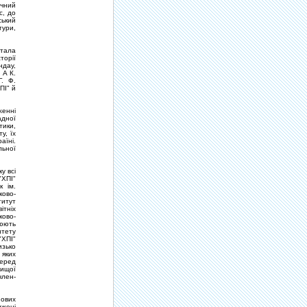
iчний
с, до
ський
тури,
стала
торiї
ндау,
 А К.
Г. Ф.
ПI" й
женнi
адної
тики,
у, їх
аїнi.
льної
у всi
"ХПI"
к iм.
ково-
титут
iтнiх
ково-
юють
итету
"ХПI"
изько
 яких
Серед
вищої
член-
нових
дженi