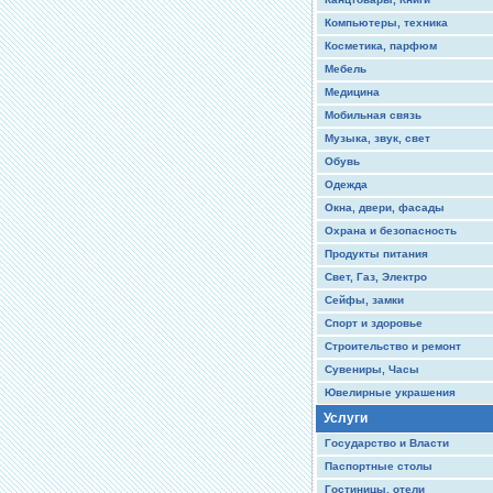
Компьютеры, техника
Косметика, парфюм
Мебель
Медицина
Мобильная связь
Музыка, звук, свет
Обувь
Одежда
Окна, двери, фасады
Охрана и безопасность
Продукты питания
Свет, Газ, Электро
Сейфы, замки
Спорт и здоровье
Строительство и ремонт
Сувениры, Часы
Ювелирные украшения
Услуги
Государство и Власти
Паспортные столы
Гостиницы, отели