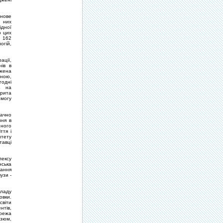
 нове
 них
iдної
о цих
 162
огiй,
ацiї,
нiв в
джена
нною,
годнi
аз на
крита
змогу
ачно
ння в
йного
ття i
итету
тавцi
лексу
нська
чання
узи -
кладу
овки.
свiти
тiв,
режа
Iзюм,