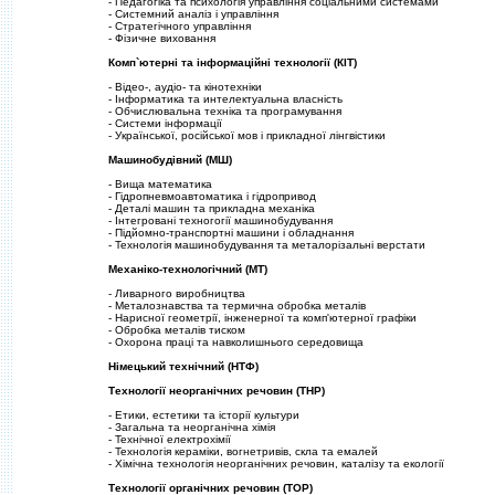
- Педагогiка та психологiя управлiння соцiальними системами
- Системний аналiз i управлiння
- Стратегiчного управлiння
- Фiзичне виховання
Комп`ютернi та iнформацiйнi технологiї (КIТ)
- Вiдео-, аудiо- та кiнотехнiки
- Iнформатика та интелектуальна власнiсть
- Обчислювальна технiка та програмування
- Системи iнформацiї
- Української, росiйської мов i прикладної лiнгвiстики
Машинобудiвний (МШ)
- Вища математика
- Гiдропневмоавтоматика i гiдропривод
- Деталi машин та прикладна механiка
- Iнтегрованi техногогiї машинобудування
- Пiдйомно-транспортнi машини i обладнання
- Технологiя машинобудування та металорiзальнi верстати
Механiко-технологiчний (МТ)
- Ливарного виробництва
- Металознавства та термична обробка металiв
- Нарисної геометрiї, iнженерної та комп'ютерної графiки
- Обробка металiв тиском
- Охорона працi та навколишнього середовища
Нiмецький технiчний (НТФ)
Технологiї неорганiчних речовин (ТНР)
- Етики, естетики та iсторiї культури
- Загальна та неорганiчна хiмiя
- Технiчної електрохiмiї
- Технологiя керамiки, вогнетривiв, скла та емалей
- Хiмiчна технологiя неорганiчних речовин, каталiзу та екологiї
Технологiї органiчних речовин (ТОР)