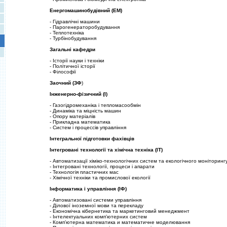
Енергомашинобудiвний (ЕМ)
- Гiдравлiчнi машини
- Парогенераторобудування
- Теплотехнiка
- Турбiнобудування
Загальнi кафедри
- Iсторiї науки i технiки
- Полiтичної iсторiї
- Фiлософiї
Заочний (ЗФ
)
Iнженерно-фiзичний (I)
- Газогiдромеханiка i тепломасообмiн
- Динамiка та мiцнiсть машин
- Опору матерiалiв
- Прикладна математика
- Систем i процессiв управлiння
Iнтегральної пiдготовки фахiвцiв
Iнтегрованi технологiї та хiмiчна технiка (IТ)
- Автоматизацiї хiмiко-технологiчних систем та екологiчного монiторинг
- Iнтегрованi технологiї, процеси i апарати
- Технологiя пластичних мас
- Хiмiчної технiки та промислової екологiї
Iнформатика i управлiння (IФ)
- Автоматизованi системи управлiння
- Дiлової iноземної мови та перекладу
- Економiчна кiбернетика та маркетинговий менеджмент
- Iнтелектуальних комп’ютерних систем
- Комп’ютерна математика и математичне моделювання