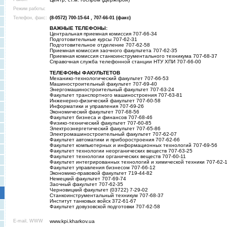
Режим работы:
Телефон, факс:
(8-0572) 700-15-64 , 707-66-01 (факс)
ВАЖНЫЕ ТЕЛЕФОНЫ:
Центральная приемная комиссия 707-66-34
Подготовительные курсы 707-62-31
Подготовительное отделение 707-62-58
Приемная комиссия заочного факультета 707-62-35
Приемная комиссия станкоинструментального техникума 707-68-37
Справочная служба телефонной станции НТУ ХПИ 707-66-00
ТЕЛЕФОНЫ ФАКУЛЬТЕТОВ
Механико-технологический факультет 707-66-53
Машиностроительный факультет 707-69-40
Энергомашиностроительный факультет 707-63-24
Факультет транспортного машиностроения 707-63-81
Инженерно-физический факультет 707-60-58
Информатики и управления 707-69-26
Экономический факультет 707-68-56
Факультет бизнеса и финансов 707-68-46
Физико-технический факультет 707-60-85
Электроэнергетический факультет 707-65-86
Электромашиностроительный факультет 707-62-07
Факультет автоматики и приборостроения 707-62-66
Факультет компьютерных и информационных технологий 707-69-56
Факультет технологии неорганических веществ 707-63-25
Факультет технологии органических веществ 707-60-11
Факультет интегрированных технологий и химической техники 707-62-
Факультет управления бизнесом 707-66-12
Экономико-правовой факультет 719-44-82
Немецкий факультет 707-69-74
Заочный факультет 707-62-35
Черновицкий факультет (03722) 7-29-02
Станкоинструментальный техникум 707-68-37
Институт танковых войск 372-61-67
Факультет довузовской подготовки 707-62-58
E-mail, WWW
www.kpi.kharkov.ua