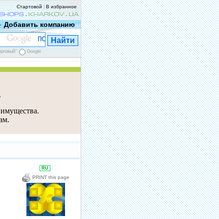
Стартовой
В избранное
|
Добавить компанию
|
орговый"
Google
е
 имущества.
ам.
RU
PRINT this page