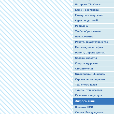
Интернет, ТВ, Связь
Кафе и рестораны
Культура и искусство
Курсы водителей
Медицина
Учеба, образование
Производство
Работа, трудоустройство
Реклама, полиграфия
Ремонт, Сервис-центры
Салоны красоты
Спорт и здоровье
Стоматология
Страхование, финансы
Строительство и ремонт
Транспорт, такси
Туризм, путешествия
Юридические услуги
Информация
Новости, СМИ
Статьи. Все для дома