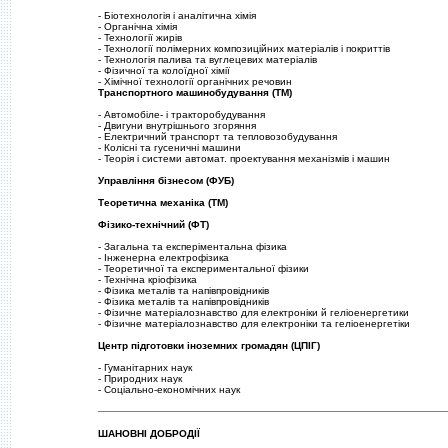
- Бiотехнологiя i аналiтична хiмiя
- Органiчна хiмiя
- Технологiї жирiв
- Технологiї полiмерних композицiйних матерiалiв i покриттiв
- Технологiя палива та вуглецевих матерiалiв
- Фiзичної та колоїдної хiмiї
- Хiмiчної технологiї органiчних речовин
Транспортного машинобудування (ТМ)
- Автомобiле- i тракторобудування
- Двигуни внутрiшнього згоряння
- Електричний транспорт та тепловозобудування
- Колiснi та гусеничнi машини
- Теорiя i системи автомат. проектування механiзмiв i машин
Управлiння бiзнесом (ФУБ)
Теоретична механiка (ТМ)
Фiзико-технiчний (ФТ)
- Загальна та експерiментальна фiзика
- Iнженерна електрофiзика
- Теоретичної та експериментальної фiзики
- Технiчна крiофiзика
- Фiзика металiв та напiвпровiдникiв
- Фiзика металiв та напiвпровiдникiв
- Фiзичне матерiалознавство для електронiки й гелiоенергетики
- Фiзичне матерiалознавство для електронiки та гелiоенергетiки
Центр пiдготовки iноземних громадян (ЦПIГ)
- Гуманiтарних наук
- Природних наук
- Соцiально-економiчних наук
ШАНОВНI ДОБРОДIЇ