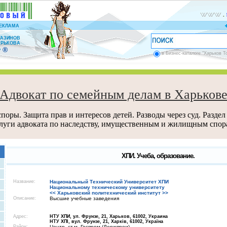
ЕКЛАМА
ГАЗИНОВ
АРЬКОВА
®
”
в Бизнес-каталоге "Харьков Т
Адвокат по семейным делам в Харьков
поры. Защита прав и интересов детей. Разводы через суд. Раздел
луги адвоката по наследству, имущественным и жилищным спор
ХПИ. Учеба, образование.
Название:
Национальный Технический Университет ХПИ
Национальному техническому университету
<< Харьковский политехнический институт >>
Описание:
Высшие учебные заведения
Адрес:
НТУ ХПИ, ул. Фрунзе, 21, Харьков, 61002, Украина
НТУ ХПI, вул. Фрунзе, 21, Харкiв, 61002, Україна
Район:
Центр, ст.м. Госпром (Держпрои)