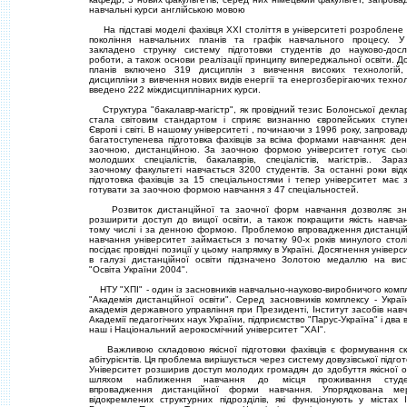
навчальнi курси англiйською мовою
На пiдставi моделi фахiвця ХХI столiття в унiверситетi розроблене
поколiння навчальних планiв та графiк навчального процесу. У
закладено струнку систему пiдготовки студентiв до науково-досл
роботи, а також основи реалiзацiї принципу випереджальної освiти. Д
планiв включено 319 дисциплiн з вивчення високих технологiй,
дисциплiни з вивчення нових видiв енергiї та енергозберiгаючих технол
введено 222 мiждисциплiнарних курси.
Структура "бакалавр-магiстр", як провiдний тезис Болонської деклар
стала свiтовим стандартом i сприяє визнанню європейських ступе
Європi i свiтi. В нашому унiверситетi , починаючи з 1996 року, запрова
багатоступенева пiдготовка фахiвцiв за всiма формами навчання: де
заочною, дистанцiйною. За заочною формою унiверситет готує сьо
молодших спецiалiстiв, бакалаврiв, спецiалiстiв, магiстрiв.. Зар
заочному факультетi навчається 3200 студентiв. За останнi роки вiд
пiдготовка фахiвцiв за 15 спецiальностями i тепер унiверситет має 
готувати за заочною формою навчання з 47 спецiальностей.
Розвиток дистанцiйної та заочної форм навчання дозволяє зн
розширити доступ до вищої освiти, а також покращити якiсть навча
тому числi i за денною формою. Проблемою впровадження дистанцi
навчання унiверситет займається з початку 90-х рокiв минулого столi
посiдає провiднi позицiї у цьому напрямку в Українi. Досягнення унiверс
в галузi дистанцiйної освiти пiдзначено Золотою медаллю на вис
"Освiта України 2004".
НТУ "ХПI" - один iз засновникiв навчально-науково-виробничого комп
"Академiя дистанцiйної освiти". Серед засновникiв комплексу - Украї
академiя державного управлiння при Президентi, Iнститут засобiв нав
Академiї педагогiчних наук України, пiдприємство "Парус-Україна" i два в
наш i Нацiональний аерокосмiчний унiверситет "ХАI".
Важливою складовою якiсної пiдготовки фахiвцiв є формування с
абiтурiєнтiв. Ця проблема вирiшується через систему довузiвської пiдгот
Унiверситет розширив доступ молодих громадян до здобуття якiсної о
шляхом наближення навчання до мiсця проживання студен
впровадження дистанцiйної форми навчання. Упорядкована ме
вiдокремлених структурних пiдроздiлiв, якi функцiонують у мiстах 