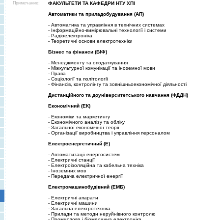
Примечание:
ФАКУЛЬТЕТИ ТА КАФЕДРИ НТУ ХПI
Автоматики та приладобудування (АП)
- Автоматика та управлiння в технiчних системах
- Iнформацiйно-вимiрювальнi технологiї i системи
- Радiоелектронiка
- Теоретичнi основи електротехнiки
Бiзнес та фiнанси (БIФ)
- Менеджменту та оподаткування
- Мiжкультурної комунiкацiї та iноземної мови
- Права
- Соцiологiї та полiтологiї
- Фiнансiв, контролiнгу та зовнiшньоекономiчної дiяльностi
Дистанцiйного та доунiверситетського навчання (ФДДН)
Економiчний (ЕК)
- Економiки та маркетингу
- Економiчного аналiзу та облiку
- Загальної економiчної теорiї
- Органiзацiї виробництва i управлiння персоналом
Електроенергетичний (Е)
- Автоматизацiї енергосистем
- Електричнi станцiї
- Електроiзоляцiйна та кабельна технiка
- Iноземних мов
- Передача електричної енергiї
Електромашинобудiвний (ЕМБ)
- Електричнi апарати
- Електричнi машини
- Загальна електротехнiка
- Прилади та методи неруйнiвного контролю
- Промислова i бiомедична електронiка