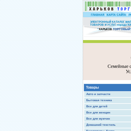
|
|
ГЛАВНАЯ
КАРТА САЙТА
Р
ЭЛЕКТРОННЫЙ КАТАЛОГ МА
ТОВАРОВ И УСЛУГ города Х
ТОРГОВЫЙ
“
ХАРЬКОВ
Семейные с
Ус
Товары
Авто и запчасти
Бытовая техника
Все для детей
Все для женщин
Все для мужчин
Домашний текстиль
Канцтовары, Книги