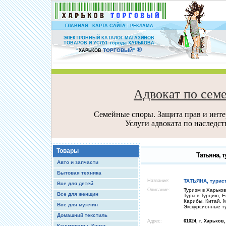
|
|
ГЛАВНАЯ
КАРТА САЙТА
РЕКЛАМА
ЭЛЕКТРОННЫЙ КАТАЛОГ МАГАЗИНОВ
ТОВАРОВ И УСЛУГ города ХАРЬКОВА
®
ТОРГОВЫЙ
“
ХАРЬКОВ
”
Адвокат по сем
Семейные споры. Защита прав и интер
Услуги адвоката по наследс
Товары
Татьяна, 
Авто и запчасти
Бытовая техника
Название:
ТАТЬЯНА, турис
Все для детей
Описание:
Туризм в Харьков
Все для женщин
Туры в Турцию, Е
Карибы, Китай, 
Все для мужчин
Экскурсионные т
Домашний текстиль
Адрес:
61024, г. Харьков
Канцтовары, Книги