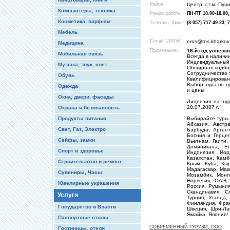
Район:
Центр, ст.м. Пуш
Компьютеры, техника
Режим работы:
ПН-ПТ 10.00-18.00,
Косметика, парфюм
Телефон, факс:
(8-057) 717-49-23, 
Мебель
E-mail, WWW
eros@tns.kharkov.
Медицина
Примечание:
16-й год успешн
Мобильная связь
Всегда в наличи
Индивидуальный 
Музыка, звук, свет
Обширная подбор
Сотрудничество 
Обувь
Квалифицирован
Выбор тура по п
Одежда
и цены
Окна, двери, фасады
Лицензия на ту
20.07.2007 г.
Охрана и безопасность
Продукты питания
Выбирайте туры 
Абхазия, Австр
Свет, Газ, Электро
Барбуда, Аргент
Босния и Герцег
Сейфы, замки
Вьетнам, Гаити,
Доминикана, Е
Спорт и здоровье
Индонезия, Иор
Казахстан, Камб
Строительство и ремонт
Крым, Куба, Кыр
Мадагаскар, Мак
Сувениры, Часы
Мозамбик, Монг
Норвегия, ОАЭ,
Ювелирные украшения
Россия, Румыния
Скандинавия, С
Услуги
Турция, Уганда,
Финляндия, Фран
Государство и Власти
Швеция, Шри-Ла
Ямайка, Япония!
Паспортные столы
СОВРЕМЕННЫЙ ТУРИЗМ, ООО
Гостиницы, отели