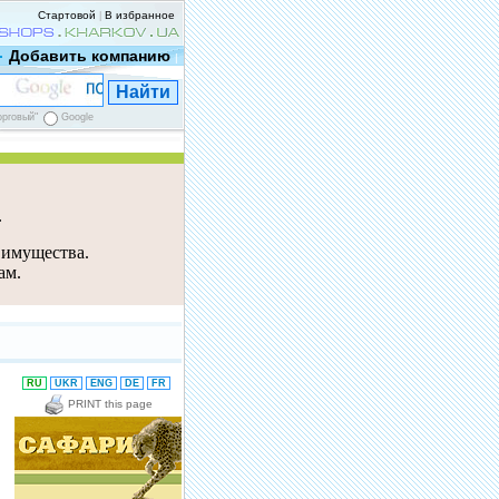
Стартовой
В избранное
|
Добавить компанию
|
орговый"
Google
е
 имущества.
ам.
RU
UKR
ENG
DE
FR
PRINT this page