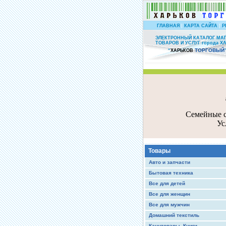
|
|
ГЛАВНАЯ
КАРТА САЙТА
Р
ЭЛЕКТРОННЫЙ КАТАЛОГ МА
ТОВАРОВ И УСЛУГ города Х
ТОРГОВЫЙ
“
ХАРЬКОВ
Семейные с
Ус
Товары
Авто и запчасти
Бытовая техника
Все для детей
Все для женщин
Все для мужчин
Домашний текстиль
Канцтовары, Книги