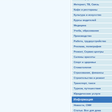
Интернет, ТВ, Связь
Кафе и рестораны
Культура и искусство
Курсы водителей
Медицина
Учеба, образование
Производство
Работа, трудоустройство
Реклама, полиграфия
Ремонт, Сервис-центры
Салоны красоты
Спорт и здоровье
Стоматология
Страхование, финансы
Строительство и ремонт
Транспорт, такси
Туризм, путешествия
Юридические услуги
Информация
Новости, СМИ
Статьи. Все для дома