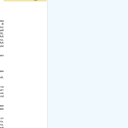
как
. В
инг
кий
8),
 АА
ты,
 АА
ции
ких
ыми
ей,
сти
ает
ане
and
ыми
ами
 от
га.
га,
ьеф