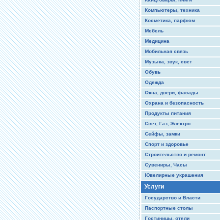
Компьютеры, техника
Косметика, парфюм
Мебель
Медицина
Мобильная связь
Музыка, звук, свет
Обувь
Одежда
Окна, двери, фасады
Охрана и безопасность
Продукты питания
Свет, Газ, Электро
Сейфы, замки
Спорт и здоровье
Строительство и ремонт
Сувениры, Часы
Ювелирные украшения
Услуги
Государство и Власти
Паспортные столы
Гостиницы, отели