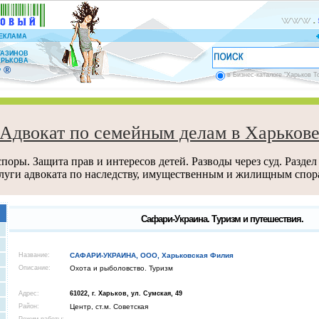
ЕКЛАМА
ГАЗИНОВ
АРЬКОВА
®
”
в Бизнес-каталоге "Харьков Т
Адвокат по семейным делам в Харьков
поры. Защита прав и интересов детей. Разводы через суд. Раздел
луги адвоката по наследству, имущественным и жилищным спор
Сафари-Украина. Туризм и путешествия.
Название:
САФАРИ-УКРАИНА, ООО, Харьковская Филия
Описание:
Охота и рыболовство. Туризм
Адрес:
61022, г. Харьков, ул. Сумская, 49
Район:
Центр, ст.м. Советская