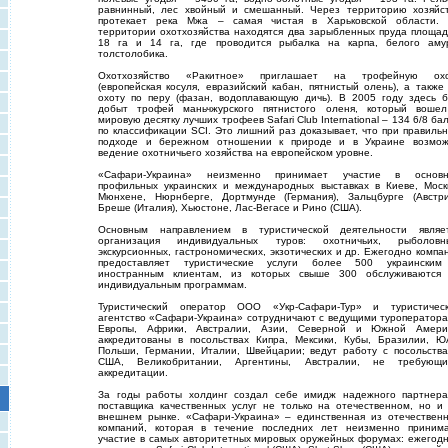
равнинный, лес хвойный и смешанный. Через территорию хозяйс
протекает река Мжа – самая чистая в Харьковской области.
территории охотхозяйства находятся два зарыбленных пруда площа
18 га и 14 га, где проводится рыбалка на карпа, белого аму
толстолобика.
Охотхозяйство «Ракитное» приглашает на трофейную охо
(европейская косуля, евразийский кабан, пятнистый олень), а также
охоту по перу (фазан, водоплавающую дичь). В 2005 году здесь 
добыт трофей маньчжурского пятнистого оленя, который воше
мировую десятку лучших трофеев Safari Club International – 134 6/8 ба
по классификации SCI. Это лишний раз доказывает, что при правиль
подходе и бережном отношении к природе и в Украине возмо
ведение охотничьего хозяйства на европейском уровне.
«Сафари-Украина» неизменно принимает участие в основн
профильных украинских и международных выставках в Киеве, Моск
Мюнхене, Нюрнберге, Дортмунде (Германия), Зальцбурге (Австри
Бреше (Италия), Хьюстоне, Лас-Вегасе и Рино (США).
Основным направлением в туристической деятельности являе
организация индивидуальных туров: охотничьих, рыболовн
экскурсионных, гастрономических, экзотических и др. Ежегодно компа
предоставляет туристические услуги более 500 украински
иностранным клиентам, из которых свыше 300 обслуживаются
индивидуальным программам.
Туристический оператор ООО «Укр-Сафари-Тур» и туристичес
агентство «Сафари-Украина» сотрудничают с ведущими туроператор
Европы, Африки, Австралии, Азии, Северной и Южной Амери
аккредитованы в посольствах Кипра, Мексики, Кубы, Бразилии, Ю
Польши, Германии, Италии, Швейцарии; ведут работу с посольств
США, Великобритании, Аргентины, Австралии, не требующ
аккредитации.
За годы работы холдинг создал себе имидж надежного партнер
поставщика качественных услуг не только на отечественном, но и
внешнем рынке. «Сафари-Украина» – единственная из отечествен
компаний, которая в течение последних лет неизменно приним
участие в самых авторитетных мировых оружейных форумах: ежегод