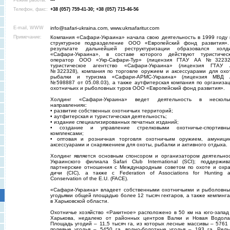
Режим работы:
---
Телефон, факс:
+38 (057) 759-41-30; +38 (057) 715-46-56
E-mail, WWW
info@safari-ukraina.com, www.ukrsafaritur.com
Примечание:
Компания «Сафари-Украина» начала свою деятельность в 1999 году 
структурное подразделение ООО «Европейский фонд развития»
результате дальнейшей реструктуризации образовался холд
«Сафари-Украина», в составе которого действуют туристичес
оператор ООО «Укр-Сафари-Тур» (лицензия ГТАУ АА №32232
туристическое агентство «Сафари-Украина» (лицензия ГТАУ
№322328), компания по торговле оружием и аксессуарами для охо
рыбалки и туризма «Сафари-АРМС-Украина» (лицензия МВД
№598887 от 05.08.03), а также аутфитерская компания по организа
охотничьих и рыболовных туров ООО «Европейский фонд развития».
Холдинг «Сафари-Украина» ведет деятельность в несколь
направлениях:
• развитие собственных охотничьих территорий;
• аутфитерская и туристическая деятельность;
• издание специализированных печатных изданий;
• создание и управление стрелковыми охотничье-спортивн
комплексами;
• оптовая и розничная торговля охотничьим оружием, амуници
аксессуарами и снаряжением для охоты, рыбалки и активного отдыха.
Холдинг является основным спонсором и организатором деятельно
Украинского филиала Safari Club International (SCI); поддержив
партнерские отношения с Международным советом по охоте и охр
дичи (CIC), а также с Federation of Associations for Hunting 
Conservation of the E.U. (FACE).
«Сафари-Украина» владеет собственными охотничьими и рыболовн
угодьями общей площадью более 12 тысяч гектаров, а также кемпинг
в Харьковской области.
Охотничье хозяйство «Ракитное» расположено в 50 км на юго-запад
Харькова, недалеко от районных центров Валки и Новая Водола
Площадь угодий – 11,5 тысяч га, из которых лесные массивы – 5761 
полевые угодья – 5450 га, водно-болотные угодья – 193 га. Рел