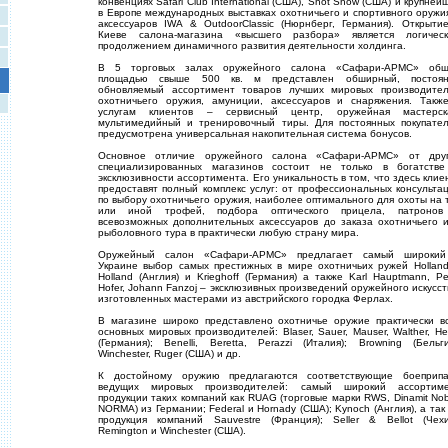
конвенциях Safari Club International (США), Shot Show (США) и крупней
в Европе международных выставках охотничьего и спортивного оружи
аксессуаров IWA & OutdoorClassic (Нюрнберг, Германия). Открыти
Киеве салона-магазина «высшего разбора» является логичес
продолжением динамичного развития деятельности холдинга.
В 5 торговых залах оружейного салона «Сафари-АРМС» об
площадью свыше 500 кв. м представлен обширный, постоя
обновляемый ассортимент товаров лучших мировых производите
охотничьего оружия, амуниции, аксессуаров и снаряжения. Такж
услугам клиентов – сервисный центр, оружейная мастерск
мультимедийный и тренировочный тиры. Для постоянных покупате
предусмотрена универсальная накопительная система бонусов.
Основное отличие оружейного салона «Сафари-АРМС» от дру
специализированных магазинов состоит не только в богатств
эксклюзивности ассортимента. Его уникальность в том, что здесь клие
предоставят полный комплекс услуг: от профессиональных консульта
по выбору охотничьего оружия, наиболее оптимального для охоты на 
или иной трофей, подбора оптического прицела, патроно
всевозможных дополнительных аксессуаров до заказа охотничьего 
рыболовного тура в практически любую страну мира.
Оружейный салон «Сафари-АРМС» предлагает самый широки
Украине выбор самых престижных в мире охотничьих ружей Hollan
Holland (Англия) и Krieghoff (Германия) а также Karl Hauptmann, Pe
Hofer, Johann Fanzoj – эксклюзивных произведений оружейного искусст
изготовленных мастерами из австрийского городка Ферлах.
В магазине широко представлено охотничье оружие практически в
основных мировых производителей: Blaser, Sauer, Mauser, Walther, H
(Германия); Benelli, Beretta, Perazzi (Италия); Browning (Бельги
Winchester, Ruger (США) и др.
К достойному оружию предлагаются соответствующие боеприп
ведущих мировых производителей: самый широкий ассортим
продукции таких компаний как RUAG (торговые марки RWS, Dinamit Nob
NORMA) из Германии; Federal и Hornady (США); Kynoch (Англия), а так
продукция компаний Sauvestre (Франция); Seller & Bellot (Чехи
Remington и Winchester (США).