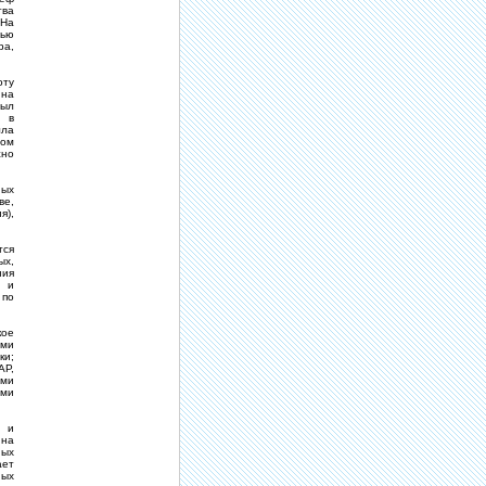
тва
 На
дью
ра,
ту
 на
был
л в
лла
ном
жно
ых
ве,
я),
тся
ых,
ния
м и
 по
кое
ами
ки;
АР,
ами
ими
а и
 на
ных
ает
ных