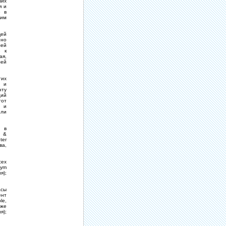
ших
я и
е в
ким
щей
нно
лей
е к
ая,
лей
гих
е и
нту
ций
тот
в и
или
й в
d &
ter
ва,
сех
eym
я);
асы
ент
le,
 же
я);