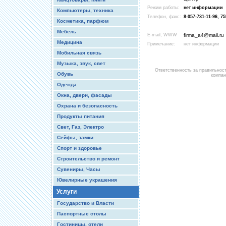
Режим работы:
нет информации
Компьютеры, техника
Телефон, факс:
8-057-731-11-96, 75
Косметика, парфюм
Мебель
E-mail, WWW
firma_a4@mail.ru
Медицина
Примечание:
нет информации
Мобильная связь
Музыка, звук, свет
Ответственность за правильнос
Обувь
компан
Одежда
Окна, двери, фасады
Охрана и безопасность
Продукты питания
Свет, Газ, Электро
Сейфы, замки
Спорт и здоровье
Строительство и ремонт
Сувениры, Часы
Ювелирные украшения
Услуги
Государство и Власти
Паспортные столы
Гостиницы, отели